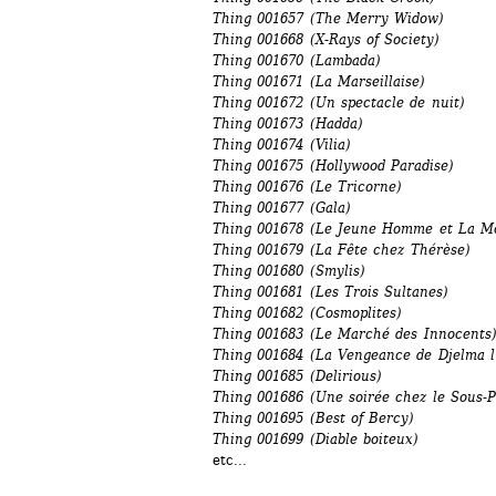
Thing 001657 (The Merry Widow)
Thing 001668 (X-Rays of Society)
Thing 001670 (Lambada)
Thing 001671 (La Marseillaise)
Thing 001672 (Un spectacle de nuit)
Thing 001673 (Hadda)
Thing 001674 (Vilia)
Thing 001675 (Hollywood Paradise)
Thing 001676 (Le Tricorne)
Thing 001677 (Gala)
Thing 001678 (Le Jeune Homme et La M
Thing 001679 (La Fête chez Thérèse)
Thing 001680 (Smylis)
Thing 001681 (Les Trois Sultanes)
Thing 001682 (Cosmoplites)
Thing 001683 (Le Marché des Innocents
Thing 001684 (La Vengeance de Djelma l
Thing 001685 (Delirious)
Thing 001686 (Une soirée chez le Sous-P
Thing 001695 (Best of Bercy)
Thing 001699 (Diable boiteux)
etc...