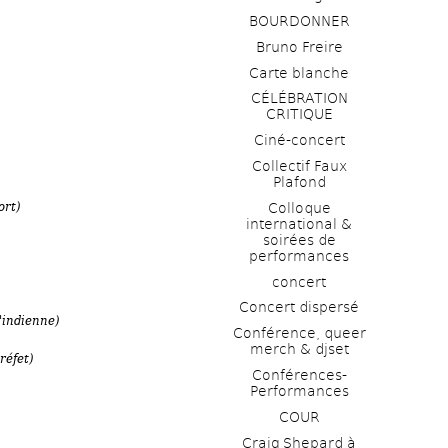
BOURDONNER
Bruno Freire
Carte blanche
CÉLÉBRATION 
CRITIQUE
Ciné-concert
Collectif Faux 
Plafond 
ort)
Colloque 
international & 
soirées de 
performances 
concert
)
Concert dispersé
'indienne)
Conférence, queer 
merch & djset
réfet)
Conférences-
Performances
COUR
Craig Shepard à 