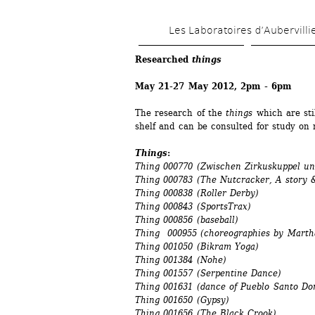
Les Laboratoires d’Aubervilli
Researched
things
May 21-27 May 2012, 2pm - 6pm
The research of the 
things
which are stil
shelf and can be consulted for study on 
Things
:
Thing 000770 (Zwischen Zirkuskuppel u
Thing 000783 (The Nutcracker, A story &
Thing 000838 (Roller Derby)
Thing 000843 (SportsTrax)
Thing 000856 (baseball)
Thing 000955 (choreographies by Mart
Thing 001050 (Bikram Yoga)
Thing 001384 (Nohe)
Thing 001557 (Serpentine Dance)
Thing 001631 (dance of Pueblo Santo Do
Thing 001650 (Gypsy)
Thing 001656 (The Black Crook)