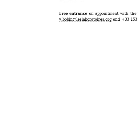
---------------
Free entrance 
on appointment with the 
v.bobin@leslaboratoires.org
and +33 153 