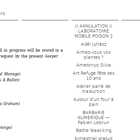
Skip 
to 
ers
main 
// ANNULATION // 
content
LABORATOIRE 
MOBILE POISON 2
Adél Juhász
l in progress will be stored in a 
Aimez-vous vos 
request by the present
keeper
. 
plantes ?
Ametonyo Silva
Art Refuge fête ses 
nd Manege)
10 ans
 A Ballet)
Atelier parlé de 
traduction
Autour d'un four à 
ha Graham)
pain
BARBARIE 
NUMERIQUE — 
Fabien Lebrun
mingo)
Battle Waacking
bimestriel gratuit