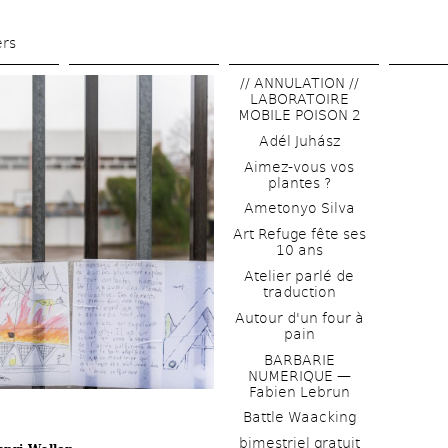
Skip 
to 
ers
main 
// ANNULATION // 
content
LABORATOIRE 
MOBILE POISON 2
Adél Juhász
Aimez-vous vos 
plantes ?
Ametonyo Silva
Art Refuge fête ses 
10 ans
Atelier parlé de 
traduction
Autour d'un four à 
pain
BARBARIE 
NUMERIQUE — 
Fabien Lebrun
Battle Waacking
bimestriel gratuit