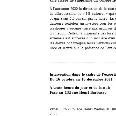
Une classe de cinquième du collège H
À l’automne 2020 la direction de la cité 
de débroussailler le « 1% ­culturel » qui
et qui avait été envahi par le lierre. La 
demeure toutefois un mystère pour les élè
plastiques : aucune trace aux archives de
d’auteur… Celle-ci s’apparente dès lors à
sixième s’est emparée à la manière d’un 
les élèves ont imaginé leurs versions ­c
libre et légère sur la présence de l’art d
...............................................................
Intervention dans le cadre de l'exposit
Du 16 octobre au 18 décembre 2021
À toute heure du jour et de la nuit
Face au 132 rue Henri Barbusse
Vsuel : 1% - Collège Henri Wallon © Ou
2021