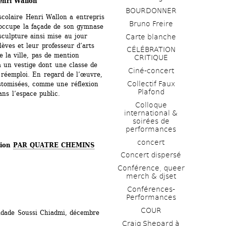
enri Wallon
BOURDONNER
scolaire Henri Wallon a entrepris 
Bruno Freire
 occupe la façade de son gymnase 
sculpture ainsi mise au jour 
Carte blanche
ves et leur professeur d’arts 
CÉLÉBRATION 
 la ville, pas de mention 
CRITIQUE
 un vestige dont une classe de 
Ciné-concert
réemploi. En regard de l’œuvre, 
Collectif Faux 
ustomisées, comme une réflexion 
Plafond 
ans l’espace public.
Colloque 
international & 
soirées de 
performances 
concert
ion 
PAR QUATRE CHEMINS
Concert dispersé
Conférence, queer 
merch & djset
Conférences-
Performances
COUR
idade Soussi Chiadmi, décembre 
Craig Shepard à 