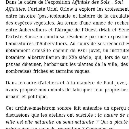
Dans le cadre de l’exposition 
Affinités des Sols . Soil 
Affinities
, l’artiste Uriel Orlow a exploré les croisements
entre histoire (post-)coloniale et histoire de la circulati
des espèces végétales. Au terme d'une année de recher
entre Aubervilliers et l'Afrique de l’Ouest (Mali et Sénég
l'artiste Suisse a conclu sa résidence par une exposition
Laboratoires d’Aubervilliers. Au cours de ses recherches,
notamment croisé le chemin de Paul Jovet, un instituteu
botaniste albertivillarien du XXe siècle, qui, lors de ses 
pauses déjeuner, herborisait les plantes de la ville, des 
nombreuses friches et terrains vagues.
Dans le cadre d'ateliers et à la manière de Paul Jovet, 
avons proposé aux enfants de fabriquer leur propre herb
urbain et politique.
Cet archive-maelstrom sonore fait entendre un aperçu d
discussions que les ateliers ont suscités : 
la nature de n
ville est-elle naturelle ou semi-naturelle ? Qui a planté 
arbres dans la cour de récréation ? Comment se 