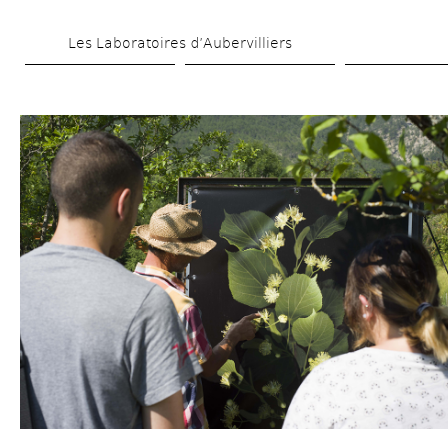
Skip 
Les Laboratoires d’Aubervilliers
to 
main 
content