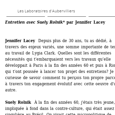
Skip 
Les Laboratoires d’Aubervilliers
to 
main 
Entretien avec Suely Rolnik
* par Jennifer Lacey
content
Jennifer Lacey
Depuis plus de 30 ans, tu as dédié, à 
travers des enjeux variés, une somme importante de te
au travail de Lygia Clark. Quelles sont les différentes 
nécessités qui t'embarquaient vers les travaux qu’elle 
développait à Paris à la fin des années 60 et puis à Rio
qui t'ont poussée à lancer ton projet des entretiens? Je 
curieuse de savoir comment tu perçois ton propre parco
à travers ton engagement évolutif avec cette oeuvre d'u
autre. 
Suely Rolnik
À la fin des années 60, j'étais très jeune, 
impliquée à fond dans la contre-culture, qui était assez 
singulière au Brésil. On vivait cette micropolitique de 