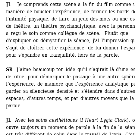
JL 
Je comprends cette scène à la fin du film comme u
manière de boucler l'expérience, de fermer les bords de
l'intimité physique, de faire un jeux des mots ou une es
de théâtre, un théâtre psychanalytique, avec la personn
a reçu le soin comme collègue de scène. Plutôt que 
d'expliquer ou démystifier la séance, j'ai l'impression qu'
s'agit de cloîtrer cette expérience, de lui donner l'espac
pour s'épandre en tranquillité, hors de la parole. 
SR
J’aime beaucoup ton idée qu’il s’agirait là d’une es
de rituel pour démarquer le passage à une autre sphère
l’expérience, de manière que l’expérience analytique pu
garder sa silencieuse densité et s’étendre dans d’autres
espaces, d’autres temps, et par d’autres moyens que la 
parole. 
JL
Avec les 
soins aesthétiques
(
I Heart Lygia Clark
), o
ouvre toujours un moment de parole à la fin de la séanc
est très différent de celui dans le travail de Lygia. C'es