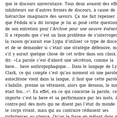
que le discours universitaire. Tous deux avaient des effe
inhibiteurs sur d’autres formes de discours, à cause de c
hiérarchie imaginaire des savoirs. Ça me fait repenser 
que Fédida m’a dit lorsque je lui ai posé cette question,
de son entretien pour l
’Archive pour une oeuvre événe
Il a répondu que c’est un faux problème de s’interroger
la raison qu’aurait eue Lygia d’utiliser ce type de disco
et de se demander si c’était une stratégie défensive, m
s’il y aurait quelque chose de cet ordre dans son choix. 
dit: «La parole c’est d’abord une sécrétion, comme la 
bave... bave anthropophagique... Dans le langage de Lyg
Clark, ce qui compte c’est qu’au moment où une parole
autochtone vient dans la langue, il faut que cette parole
s’habille, prenne un vêtement, alors que dessous, le mot
était fou...»¹. En effet, en ce qui concerne la parole, ce
importe c’est la bave et sa performance par les mots, à
contre-poil des mots qui ne disent pas l’état du monde 
le corps vivant, mais qui au contraire réduisent ses 
turbulences au silence. Qu’on le fasse en mêlant dans n