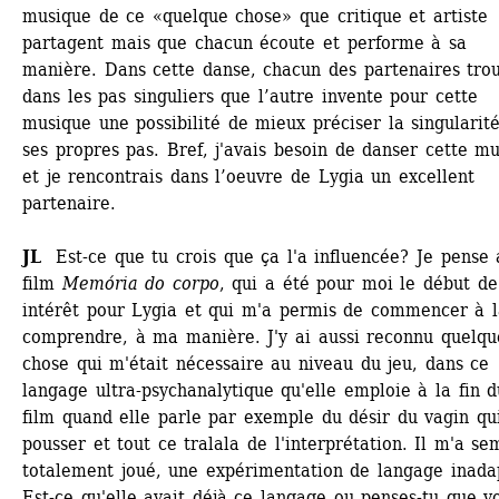
musique de ce «quelque chose» que critique et artiste 
partagent mais que chacun écoute et performe à sa 
manière. Dans cette danse, chacun des partenaires trou
dans les pas singuliers que l’autre invente pour cette 
musique une possibilité de mieux préciser la singularité
ses propres pas. Bref, j'avais besoin de danser cette mu
et je rencontrais dans l’oeuvre de Lygia un excellent 
partenaire. 
JL 
Est-ce que tu crois que ça l'a influencée? Je pense a
film 
Memória do corpo
, qui a été pour moi le début de
intérêt pour Lygia et qui m'a permis de commencer à l
comprendre, à ma manière. J'y ai aussi reconnu quelque
chose qui m'était nécessaire au niveau du jeu, dans ce 
langage ultra-psychanalytique qu'elle emploie à la fin du
film quand elle parle par exemple du désir du vagin qui
pousser et tout ce tralala de l'interprétation. Il m'a sem
totalement joué, une expérimentation de langage inadap
Est-ce qu'elle avait déjà ce langage ou penses-tu que vo