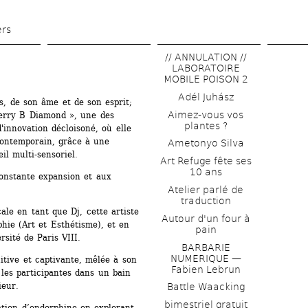
Skip 
to 
ers
main 
// ANNULATION // 
content
LABORATOIRE 
MOBILE POISON 2
Adél Juhász
s, de son âme et de son esprit; 
Aimez-vous vos 
erry B Diamond », une des 
plantes ?
'innovation décloisoné, où elle 
ontemporain, grâce à une 
Ametonyo Silva
il multi-sensoriel.
Art Refuge fête ses 
10 ans
onstante expansion et aux 
Atelier parlé de 
traduction
le en tant que Dj, cette artiste 
Autour d'un four à 
hie (Art et Esthétisme), et en 
pain
sité de Paris VIII.
BARBARIE 
NUMERIQUE — 
itive et captivante, mêlée à son 
Fabien Lebrun
les participantes dans un bain 
ieur.
Battle Waacking
bimestriel gratuit
tion d’endorphine en explorant 