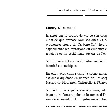
Les Laboratoires d’Aubervilli
Cherry B Diamond
Irradier par le souffle de vie de son corp
C’est ce que propose Kamissa alias « Ch
précieuses pierre du Carbone (17), lieu d
expérimente les mutations du clubbing c
musique et un esthétisme autour de l’éve
Son univers artistique singulier est en c
identité.e.s multiples.
En effet, plus connu dans la scène musica
est aussi diplômée en licence de Philosop
Master de Médiation Culturelle à l’Univer
Sa méditation expériencielle solaire, intu
imaginaire fantasy, plonge le temps d’1h 
sonore et avant tout un pèlerinage intér
Le but de Cherry B : proposer une libéra