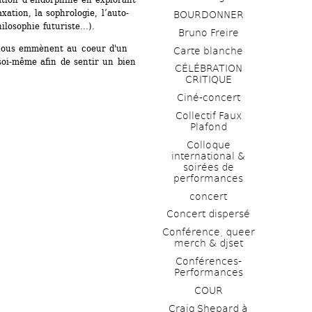
xation, la sophrologie, l’auto-
BOURDONNER
losophie futuriste...). 
Bruno Freire
 nous emmènent au coeur d'un 
Carte blanche
oi-même afin de sentir un bien 
CÉLÉBRATION 
CRITIQUE
Ciné-concert
Collectif Faux 
Plafond 
Colloque 
international & 
soirées de 
performances 
concert
Concert dispersé
Conférence, queer 
merch & djset
Conférences-
Performances
COUR
Craig Shepard à 