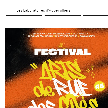
Skip 
Les Laboratoires d’Aubervilliers
to 
main 
content