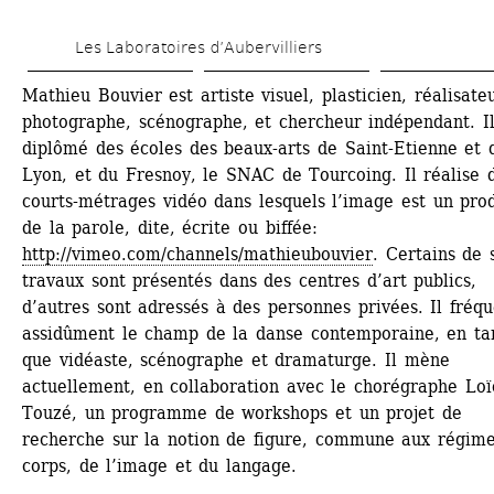
Skip 
Les Laboratoires d’Aubervilliers
to 
main 
Mathieu Bouvier est artiste visuel, plasticien, réalisateu
photographe, scénographe, et chercheur indépendant. Il 
content
diplômé des écoles des beaux-arts de Saint-Etienne et d
Lyon, et du Fresnoy, le SNAC de Tourcoing. Il réalise d
courts-métrages vidéo dans lesquels l’image est un prod
de la parole, dite, écrite ou biffée: 
http://vimeo.com/channels/mathieubouvier
. Certains de s
travaux sont présentés dans des centres d’art publics, 
d’autres sont adressés à des personnes privées. Il fréqu
assidûment le champ de la danse contemporaine, en tan
que vidéaste, scénographe et dramaturge. Il mène 
actuellement, en collaboration avec le chorégraphe Loïc
Touzé, un programme de workshops et un projet de 
recherche sur la notion de figure, commune aux régime
corps, de l’image et du langage. 