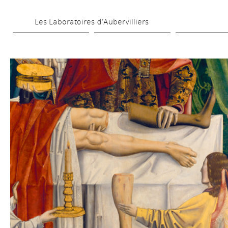
Skip 
Les Laboratoires d’Aubervilliers
to 
main 
content