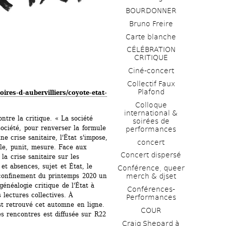
BOURDONNER
Bruno Freire
Carte blanche
CÉLÉBRATION 
CRITIQUE
Ciné-concert
Collectif Faux 
Plafond 
oires-d-aubervilliers/coyote-etat-
Colloque 
international & 
ontre la critique. « La société 
soirées de 
société, pour renverser la formule 
performances 
 crise sanitaire, l'État s'impose, 
concert
lle, punit, mesure. Face aux 
Concert dispersé
a crise sanitaire sur les 
et absences, sujet et État, le 
Conférence, queer 
confinement du printemps 2020 un 
merch & djset
énéalogie critique de l'État à 
Conférences-
lectures collectives. À 
Performances
t retrouvé cet automne en ligne. 
COUR
s rencontres est diffusée sur R22 
Craig Shepard à 