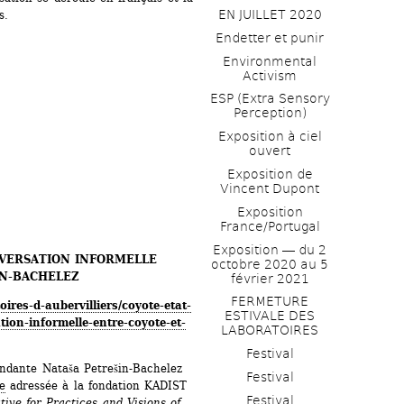
EN JUILLET 2020
s.
Endetter et punir
Environmental 
Activism
ESP (Extra Sensory 
Perception)
Exposition à ciel 
ouvert
Exposition de 
Vincent Dupont
Exposition 
France/Portugal
Exposition ― du 2 
NVERSATION INFORMELLE 
octobre 2020 au 5 
IN-BACHELEZ
février 2021
FERMETURE 
oires-d-aubervilliers/coyote-etat-
ESTIVALE DES 
ation-informelle-entre-coyote-et-
LABORATOIRES
Festival
dante Nataša Petrešin-Bachelez 
Festival
e
adressée à la fondation KADIST 
Festival
ative for Practices and Visions of 