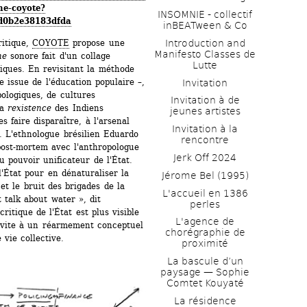
ine-coyote?
INSOMNIE - collectif 
d0b2e38183dfda
inBEATween & Co
itique, 
COYOTE
propose une 
Introduction and 
Manifesto Classes de 
ne
sonore fait d'un collage 
Lutte
iques. En revisitant la méthode 
 issue de l'éducation populaire –, 
Invitation
ologiques, de cultures 
Invitation à de 
a 
rexistence
des Indiens 
jeunes artistes 
faire disparaître, à l'arsenal 
Invitation à la 
. L'ethnologue brésilien Eduardo 
rencontre
ost-mortem avec l'anthropologue 
Jerk Off 2024
 pouvoir unificateur de l'État. 
'État pour en dénaturaliser la 
Jérome Bel (1995)
t le bruit des brigades de la 
L'accueil en 1386 
 talk about water », dit 
perles
ritique de l'État est plus visible 
L'agence de 
vite à un réarmement conceptuel 
chorégraphie de 
 vie collective.
proximité
La bascule d’un 
paysage — Sophie 
Comtet Kouyaté
La résidence