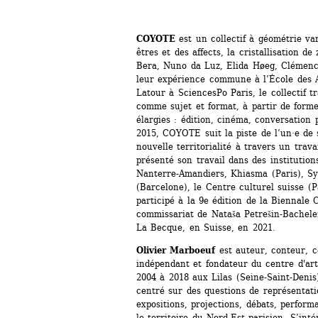
COYOTE
est un collectif à géométrie var
êtres et des affects, la cristallisation de 
Bera, Nuno da Luz, Elida Høeg, Clémence
leur expérience commune à l’École des Ar
Latour à SciencesPo Paris, le collectif tra
comme sujet et format, à partir de forme
élargies : édition, cinéma, conversation
2015, COYOTE suit la piste de l’un·e de
nouvelle territorialité à travers un travai
présenté son travail dans des institution
Nanterre-Amandiers, Khiasma (Paris), Sy
(Barcelone), le Centre culturel suisse (
participé à la 9e édition de la Biennale 
commissariat de Nataša Petrešin-Bachelez.
La Becque, en Suisse, en 2021.
Olivier Marboeuf
est auteur, conteur, c
indépendant et fondateur du centre d'art
2004 à 2018 aux Lilas (Seine-Saint-Denis
centré sur des questions de représentatio
expositions, projections, débats, performa
le territoire du Nord-Est parisien. S’inté