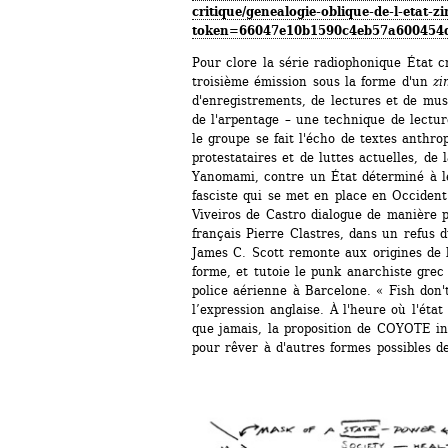
critique/genealogie-oblique-de-l-etat-z
token=66047e10b1590c4eb57a600454
Pour clore la série radiophonique État cr
troisième émission sous la forme d'un 
zi
d'enregistrements, de lectures et de mus
de l'arpentage – une technique de lecture
le groupe se fait l'écho de textes anthrop
protestataires et de luttes actuelles, de l
Yanomami, contre un État déterminé à les 
fasciste qui se met en place en Occident
Viveiros de Castro dialogue de manière p
français Pierre Clastres, dans un refus du
James C. Scott remonte aux origines de l
forme, et tutoie le punk anarchiste grec e
police aérienne à Barcelone. « Fish don't
l’expression anglaise. À l'heure où l'état c
que jamais, la proposition de COYOTE in
pour rêver à d'autres formes possibles de