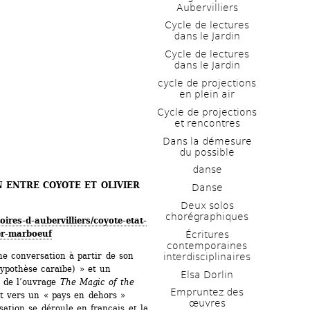
Aubervilliers
Cycle de lectures 
dans le Jardin
Cycle de lectures 
dans le Jardin
cycle de projections 
en plein air
Cycle de projections 
et rencontres
Dans la démesure 
du possible
danse
N ENTRE COYOTE ET OLIVIER 
Danse
Deux solos 
chorégraphiques
oires-d-aubervilliers/coyote-etat-
ier-marboeuf
Écritures 
contemporaines 
 conversation à partir de son 
interdisciplinaires
ypothèse caraïbe) » et un 
Elsa Dorlin
 de l’ouvrage 
The Magic of the 
Empruntez des 
t vers un « pays en dehors » 
œuvres
sation se déroule en français et la 