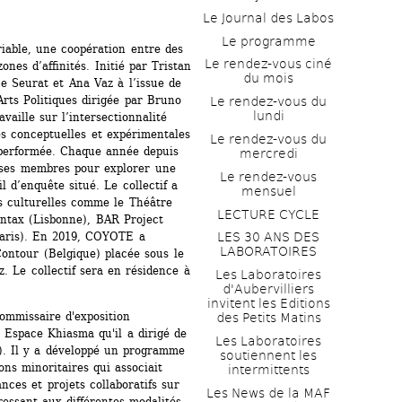
Le Journal des Labos
Le programme
iable, une coopération entre des 
Le rendez-vous ciné 
zones d’affinités. Initié par Tristan 
du mois
 Seurat et Ana Vaz à l’issue de 
ts Politiques dirigée par Bruno 
Le rendez-vous du 
lundi
vaille sur l’intersectionnalité 
s conceptuelles et expérimentales 
Le rendez-vous du 
 performée. Chaque année depuis 
mercredi
 ses membres pour explorer une 
Le rendez-vous 
l d’enquête situé. Le collectif a 
mensuel
s culturelles comme le Théâtre 
LECTURE CYCLE
ntax (Lisbonne), BAR Project 
Paris). En 2019, COYOTE a 
LES 30 ANS DES 
LABORATOIRES
Contour (Belgique) placée sous le 
 Le collectif sera en résidence à 
Les Laboratoires 
d'Aubervilliers 
invitent les Editions 
ommissaire d'exposition 
des Petits Matins
 Espace Khiasma qu'il a dirigé de 
Les Laboratoires 
). Il y a développé un programme 
soutiennent les 
ns minoritaires qui associait 
intermittents
nces et projets collaboratifs sur 
Les News de la MAF 
ressant aux différentes modalités 