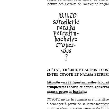
lecture des extraits de Taussig en anglai
2) ÉTAT, THÉORIE ET ACTION : CO
ENTRE COYOTE ET NATA
Š
A PETRE
Š
https://www.r22.fr/antennes/les-laborat
critique/etat-theorie-et-action-convers
natasa-petresin-bachelez
COYOTE invite la commissaire interdépen
à échanger à partir de sa 
lettre-manifest
et de sa récente action curatoriale 
Initi