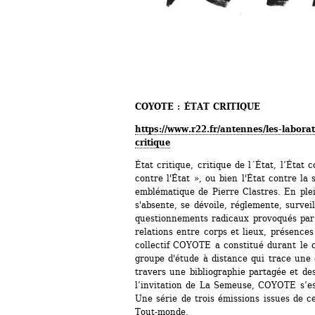
COYOTE : ÉTAT CRITIQUE
https://www.r22.fr/antennes/les-laborat
critique
État critique, critique de l´État, l’État c
contre l'État », ou bien l'État contre la 
emblématique de Pierre Clastres. En pleine
s'absente, se dévoile, réglemente, survei
questionnements radicaux provoqués par l
relations entre corps et lieux, présences 
collectif COYOTE a constitué durant le 
groupe d'étude à distance qui trace une g
travers une bibliographie partagée et des 
l’invitation de La Semeuse, COYOTE s’es
Une série de trois émissions issues de ce
Tout-monde.