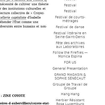
nécessité de cultiver une théorie 
Festival
des institutions culturelles et 
Festival
lecture collective de « Croyez-
Festival de courts-
ellerie capitaliste
d'Isabelle 
métrages 
réhender l'État comme une 
'adversités entre humains et non-
Festival de danse
Festival littéraire en 
Seine-Saint-Denis
Fête des archives 
aux Laboratoires
Follow the Fireflies — 
Monica Espina
FOR US
General Presentation
GRAND MAGASIN & 
SOPHIE SÉNÉCAUT
Groupe de Travail de 
Groupe
Hang Hang
 : ZINE COYOTE
Herbier Résistant 
oires-d-aubervilliers/coyote-etat-
Rosa Luxemburg