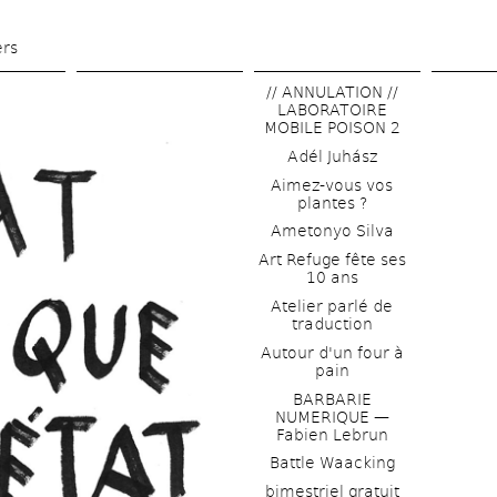
Skip 
to 
ers
main 
// ANNULATION // 
content
LABORATOIRE 
MOBILE POISON 2
Adél Juhász
Aimez-vous vos 
plantes ?
Ametonyo Silva
Art Refuge fête ses 
10 ans
Atelier parlé de 
traduction
Autour d'un four à 
pain
BARBARIE 
NUMERIQUE — 
Fabien Lebrun
Battle Waacking
bimestriel gratuit