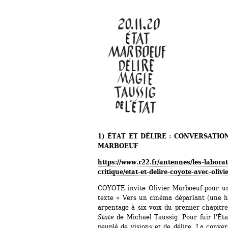
1) ÉTAT ET DÉLIRE : CONVERSATIO
MARBOEUF 
https://www.r22.fr/antennes/les-laborat
critique/etat-et-delire-coyote-avec-oliv
COYOTE invite Olivier Marboeuf pour une
texte « Vers un cinéma déparlant (une h
arpentage à six voix du premier chapitre
State 
de Michael Taussig. Pour fuir l'Éta
peuplé de visions et de délire. La conver