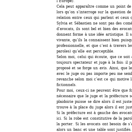
l’Europe).
Cela peut apparaître comme un point de d
lors qu’on s’interroge sur la question de l
relation entre ceux qui parlent et ceux 
Sylvia et Sébastien ne sont pas des coméd
d’avocats, ils sont bel et bien des avocat
donnent forme à une idée artistique. Il s
vivante, qu’ils la connaissent bien puisqu
professionnelle, et que c’est à travers l
paroles) qu’elle est perceptible.
Selon moi, celui qui écoute, que ce soit a
toujours spectateur et juge à la fois: il p
proposé et se forge un avis. Ainsi, que 
avec le juge ou pas importe peu me sembl
revanche selon moi c’est ce qui motive l
fictionnels.
Pour moi, ceux-ci ne peuvent être que fonc
nécessaire que le juge et la préfecture 
plaidoirie puisse se dire alors il est just
trouve à la place du juge alors il est jus
Si la préfecture est à gauche des avocats 
ici. Si la robe est constitutive de la parol
la porter. Si les avocats ont besoin de s’
alors un banc et une table sont justifiés.