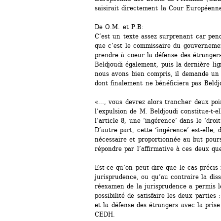
saisirait directement la Cour Européenn
De O.M. et P.B:
C’est un texte assez surprenant car penda
que c’est le commissaire du gouvernement
prendre à coeur la défense des étrangers
Beldjoudi également, puis la dernière li
nous avons bien compris, il demande un 
dont finalement ne bénéficiera pas Beldj
«..., vous devrez alors trancher deux poin
l’expulsion de M. Beldjoudi constitue-t-e
l’article 8, une ‘ingérence’ dans le ‘droit
D’autre part, cette ‘ingérence’ est-elle, 
nécessaire et proportionnée au but pours
répondre par l’affirmative à ces deux que
Est-ce qu’on peut dire que le cas précis 
jurisprudence, ou qu’au contraire la diss
réexamen de la jurisprudence a permis le
possibilité de satisfaire les deux parties 
et la défense des étrangers avec la prise 
CEDH.