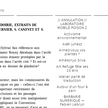
Aller 
au 
ers
contenu 
// ANNULATION // 
principal
LABORATOIRE 
OIRIE, EXTRAITS DE 
MOBILE POISON 2
RNIER, S. CANEVET ET S. 
Activisme 
environnemental
Adél Juhász
(Sylvia) fais référence aux 
Aimez-vous vos 
ment Ronny Abraham dans l’arrêt 
plantes ?
sions étaient protégées par le 
Ametonyo Silva
es dans l’arrêt cité ? Et est-ce 
 au dossier de plaidoirie?
Art Refuge fête ses 
10 ans
Atelier parlé de 
auteur, mais les commissaires du 
traduction
uer ou pas – celles-ci l’ont été 
Autour d'un four à 
important revirement de 
pain
lusions et les passages 
BARBARIE 
r disait aussi très malignement 
NUMERIQUE — 
ppliquant la Convention 
Fabien Lebrun
, on se passerait d’eux et on 