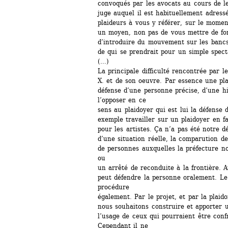
convoqués par les avocats au cours de l
juge auquel il est habituellement adressé,
plaideurs à vous y référer, sur le moment
un moyen, non pas de vous mettre de for
d’introduire du mouvement sur les bancs,
de qui se prendrait pour un simple spect
(…)
La principale difficulté rencontrée par les
X. et de son oeuvre. Par essence une plaid
défense d’une personne précise, d’une his
l’opposer en ce
sens au plaidoyer qui est lui la défense 
exemple travailler sur un plaidoyer en fav
pour les artistes. Ça n’a pas été notre 
d’une situation réelle, la comparution dev
de personnes auxquelles la préfecture not
ou
un arrêté de reconduite à la frontière. A
peut défendre la personne oralement. Le 
procédure
également. Par le projet, et par la plaidoi
nous souhaitons construire et apporter 
l’usage de ceux qui pourraient être confr
Cependant il ne