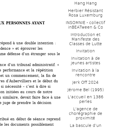
Hang Hang
Herbier Résistant 
Rosa Luxemburg
INSOMNIE - collectif 
UX PERSONNES AYANT 
inBEATween & Co
Introduction et 
Manifeste des 
répond à une double intention : 
Classes de Lutte
dence » et éprouver les 
Invitation
me défense d’un étranger sous le 
Invitation à de 
jeunes artistes 
nce d’un tribunal administratif. « 
e performance et la répétition 
Invitation à la 
rencontre
 et un commencement, la fin de 
es d’Aubervilliers et le début du 
Jerk Off 2024
i nécessité – c’est à dire si 
Jérome Bel (1995)
on initiées au cours de notre 
L'accueil en 1386 
similaire, devait faire face à une 
perles
 juge de prendre la décision 
L'agence de 
chorégraphie de 
proximité
ribué en début de séance reprend 
pile les documents possiblement
La bascule d’un 