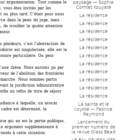
paysage — Sophie 
eur argumentation. Tout comme le 
Comtet Kouyaté
 vous êtes invités par les 
 ou plus tard. C’était pour nous 
La résidence
ce dans la peau du juge, mais 
La résidence
 de troubler la quiète attention 
La résidence
ateur.
La résidence
 plaideurs, c’est l’abstraction de 
La résidence
oirie est singularisée, elle est la 
La résidence
toire particulière. On peut 
La résidence
d’une thèse. Nous aurions pu par 
La résidence
eur de l’abolition des frontières 
démarche. Nous sommes partis 
La résidence
ant la juridiction administrative 
La résidence
ifie un refus de titre de séjour 
La résidence
udience à laquelle, un avocat 
La sainte et le 
coyote — Fabrice 
cadre est déterminé, la 
Reymond
rie qui en est la partie publique, 
Lancement du 
un argument supplémentaire à 
premier numéro de 
la revue Glass Bead
ontés à cette situation. 