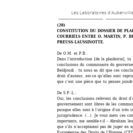
Les Laboratoires d’Aubervilli
(28)
CONSTITUTION DU DOSSIER DE PLAID
COURRIELS ENTRE O. MARTIN, P. BE
PREUSS-LAUSSINOTTE.
De O.M. et P.B.:
Dans l’introduction [de la plaidoirie], tu 
conclusions du commissaire du gouverne
Beldjoudi : tu nous as dit que ces conclu
droit d’auteur, est-ce qu’elles sont repris
que c’est une pièce que tu penses joindre
De S.P.-L.:
Oui, les conclusions relèvent du droit d’
gouvernement sont libres de les communiq
puisque elles sont à l’origine d’un très 
jurisprudence. (…). Je vous mets ces conc
importants, me semble-t-il – Abraham leu
que s’ils n’acceptaient pas de juger en a
Européenne des Droits de l’Homme (CEDH)