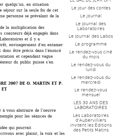
LE BAL DE JERK OFF
er quelqu’un, en situation 
Le jour des contes
 séjour sur la seule foi de cet 
Le journal
une personne se prévalant de la 
Le Journal des 
e la multiplication des 
Laboratoires
les coauteurs déjà engagés dans 
Le Journal des Labos
aboratoires et il y a 
Le programme
érêt, envisageraient d’en entamer 
t donc être précis dans l’énoncé 
Le rendez-vous ciné 
entation et cependant vague 
du mois
éateur du public puisse s’en 
Le rendez-vous du 
lundi
Le rendez-vous du 
mercredi
E 2007 DE O. MARTIN ET P. 
ET 
Le rendez-vous 
mensuel
LES 30 ANS DES 
LABORATOIRES
à vous abstraire de l’oeuvre 
Les Laboratoires 
xemple pour les séances de 
d'Aubervilliers 
invitent les Editions 
dée qui pourrait 
des Petits Matins
ivons avec plaisir, la voix et les 