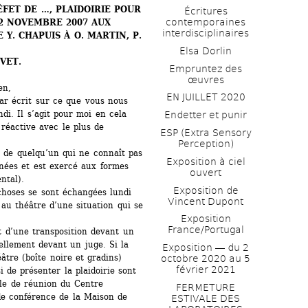
ÉFET DE …, PLAIDOIRIE POUR 
Écritures 
contemporaines 
2 NOVEMBRE 2007 AUX 
interdisciplinaires
Y. CHAPUIS À O. MARTIN, P. 
Elsa Dorlin
VET.
Empruntez des 
œuvres
en,
EN JUILLET 2020
ar écrit sur ce que vous nous 
di. Il s’agit pour moi en cela 
Endetter et punir
réactive avec le plus de 
ESP (Extra Sensory 
Perception)
i de quelqu’un qui ne connaît pas 
Exposition à ciel 
nnées et est exercé aux formes 
ouvert
ntal).
Exposition de 
hoses se sont échangées lundi 
Vincent Dupont
 au théâtre d’une situation qui se 
Exposition 
France/Portugal
it d’une transposition devant un 
ellement devant un juge. Si la 
Exposition ― du 2 
âtre (boîte noire et gradins) 
octobre 2020 au 5 
février 2021
 de présenter la plaidoirie sont 
le de réunion du Centre 
FERMETURE 
e conférence de la Maison de 
ESTIVALE DES 