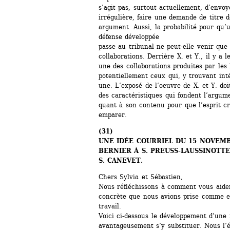
s’agit pas, surtout actuellement, d’envoy
irrégulière, faire une demande de titre de
argument. Aussi, la probabilité pour qu’
défense développée
passe au tribunal ne peut-elle venir que d
collaborations. Derrière X. et Y., il y a 
une des collaborations produites par les L
potentiellement ceux qui, y trouvant int
une. L’exposé de l’oeuvre de X. et Y. doi
des caractéristiques qui fondent l’argum
quant à son contenu pour que l’esprit cr
emparer.
(
31)
UNE IDÉE COURRIEL DU 15 NOVEMBR
BERNIER À S. PREUSS-LAUSSINOTTE 
S. CANEVET.
Chers Sylvia et Sébastien,
Nous réfléchissons à comment vous aider 
concrète que nous avions prise comme e
travail.
Voici ci-dessous le développement d’une i
avantageusement s’y substituer. Nous l’écr