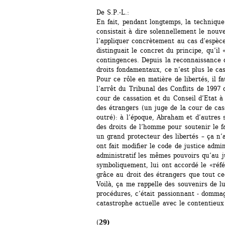
De S.P.-L.:
En fait, pendant longtemps, la technique
consistait à dire solennellement le nouve
l’appliquer concrètement au cas d’espèce
distinguait le concret du principe, qu’il 
contingences. Depuis la reconnaissance de
droits fondamentaux, ce n’est plus le cas
Pour ce rôle en matière de libertés, il fa
l’arrêt du Tribunal des Conflits de 1997 o
cour de cassation et du Conseil d’Etat à
des étrangers (un juge de la cour de ca
outré): à l’époque, Abraham et d’autres s
des droits de l’homme pour soutenir le fai
un grand protecteur des libertés – ça n’a
ont fait modifier le code de justice admin
administratif les mêmes pouvoirs qu’au jug
symboliquement, lui ont accordé le «référ
grâce au droit des étrangers que tout cec
Voilà, ça me rappelle des souvenirs de lu
procédures, c’était passionnant - dommag
catastrophe actuelle avec le contentieux
(
29)