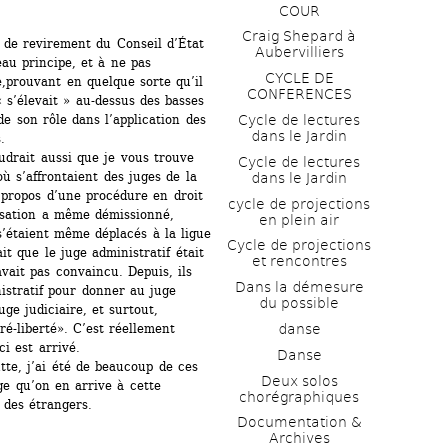
COUR
Craig Shepard à 
 de revirement du Conseil d’État 
Aubervilliers
au principe, et à ne pas 
CYCLE DE 
,prouvant en quelque sorte qu’il 
CONFERENCES
« s’élevait » au-dessus des basses 
Cycle de lectures 
 son rôle dans l’application des 
dans le Jardin
.
udrait aussi que je vous trouve 
Cycle de lectures 
ù s’affrontaient des juges de la 
dans le Jardin
 propos d’une procédure en droit 
cycle de projections 
ssation a même démissionné, 
en plein air
’étaient même déplacés à la ligue 
Cycle de projections 
t que le juge administratif était 
et rencontres
vait pas convaincu. Depuis, ils 
Dans la démesure 
istratif pour donner au juge 
du possible
e judiciaire, et surtout, 
danse
é-liberté». C’est réellement 
i est arrivé.
Danse
tte, j’ai été de beaucoup de ces 
Deux solos 
e qu’on en arrive à cette 
chorégraphiques
 des étrangers.
Documentation & 
Archives