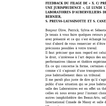
FEEDBACK DU FILAGE DE « X. C/ PR
UNE JURISPRUDENCE », LE LUNDI 1
LABORATOIRES D’AUBERVILLIERS DE 
BERNIER, 
S. PREUSS-LAUSSINOTTE ET S. CANE
Bonjour Olive, Patrick, Sylvia et Sébasti
Je tenais à vous faire quelques retours p
avez présenté et ce qui s’est échangé lun
tout d’abord de vous remercier et d’être 
précisions possibles à votre travail.
Il faut préciser que mon regard est celu
le droit, s’intéresse à l’art depuis des a
performatives (danse et théâtre expérime
En ce qui concerne la forme, certaines c
comme s’il s’agissait d’une transposition
joue habituellement dans un tribunal.
Il me paraît plus juste de dire qu’il s’ag
public d’une situation qui se joue habitu
salle des Laboratoires est en effet un thé
celles où nous avons pour l’instant choisi
autres (amphithéâtre des Beaux-Arts, sal
International Cimade de Massy et salle d