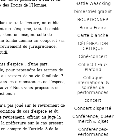
Battle Waacking
e des Droits de l’Homme.
bimestriel gratuit
BOURDONNER
nt toute la lecture, on oublie 
Bruno Freire
 qui s’exprime, tant il semble 
, donc on imagine celle de 
Carte blanche
gne tombe comme un couperet : si 
CÉLÉBRATION 
revirement de jurisprudence, 
CRITIQUE
oudi.
Ciné-concert
ts d’espèce : d’une part, 
Collectif Faux 
Plafond 
lle, pour reprendre les termes de 
 au respect de sa vie familiale’ ? 
Colloque 
dans les circonstances de l’espèce, 
international & 
soirées de 
uivi ? Nous vous proposons de 
performances 
stions.»
concert
n’a pas joué sur le revirement de 
Concert dispersé
ociation du cas d’espèce et du 
Conférence, queer 
 revirement, offrant au juge la 
merch & djset
: la préfecture sur le cas présent 
en compte de l’article 8 de la 
Conférences-
Performances