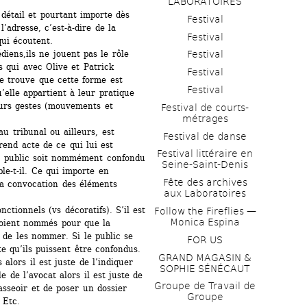
LABORATOIRES
étail et pourtant importe dès 
Festival
’adresse, c’est-à-dire de la 
Festival
qui écoutent.
iens,ils ne jouent pas le rôle 
Festival
s qui avec Olive et Patrick 
Festival
e trouve que cette forme est 
Festival
’elle appartient à leur pratique 
eurs gestes (mouvements et 
Festival de courts-
métrages 
u tribunal ou ailleurs, est 
Festival de danse
rend acte de ce qui lui est 
Festival littéraire en 
le public soit nommément confondu 
Seine-Saint-Denis
e-t-il. Ce qui importe en 
Fête des archives 
a convocation des éléments 
aux Laboratoires
tionnels (vs décoratifs). S’il est 
Follow the Fireflies — 
Monica Espina
soient nommés pour que la 
e de les nommer. Si le public se 
FOR US
te qu’ils puissent être confondus. 
GRAND MAGASIN & 
alors il est juste de l’indiquer 
SOPHIE SÉNÉCAUT
e de l’avocat alors il est juste de 
Groupe de Travail de 
asseoir et de poser un dossier 
Groupe
 Etc.