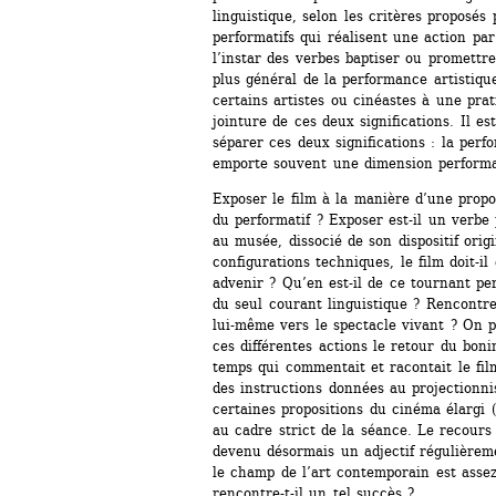
linguistique, selon les critères proposés 
performatifs qui réalisent une action par 
l’instar des verbes baptiser ou promettr
plus général de la performance artistique
certains artistes ou cinéastes à une pra
jointure de ces deux significations. Il est 
séparer ces deux significations : la perfo
emporte souvent une dimension performat
Exposer le film à la manière d’une propos
du performatif ? Exposer est-il un verbe p
au musée, dissocié de son dispositif origi
configurations techniques, le film doit-i
advenir ? Qu’en est-il de ce tournant perf
du seul courant linguistique ? Rencontre
lui-même vers le spectacle vivant ? On pe
ces différentes actions le retour du bon
temps qui commentait et racontait le film
des instructions données au projectionnis
certaines propositions du cinéma élargi 
au cadre strict de la séance. Le recours
devenu désormais un adjectif régulièreme
le champ de l’art contemporain est asse
rencontre-t-il un tel succès ?