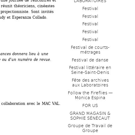
une journée de rencontres et 
LABORATOIRES
éunit théoriciens, cinéastes 
Festival
projectionniste. Sont invités 
Festival
ndy et Esperanza Collado.
Festival
Festival
Festival
Festival de courts-
métrages 
ances donnera lieu à une 
ue ou d’un numéro de revue.
Festival de danse
Festival littéraire en 
Seine-Saint-Denis
Fête des archives 
aux Laboratoires
Follow the Fireflies — 
Monica Espina
 collaboration avec le MAC VAL.
FOR US
GRAND MAGASIN & 
SOPHIE SÉNÉCAUT
Groupe de Travail de 
Groupe