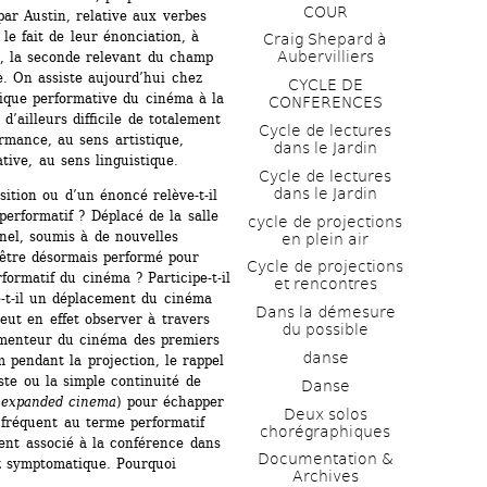
COUR
par Austin, relative aux verbes 
le fait de leur énonciation, à 
Craig Shepard à 
Aubervilliers
e, la seconde relevant du champ 
. On assiste aujourd’hui chez 
CYCLE DE 
tique performative du cinéma à la 
CONFERENCES
d’ailleurs difficile de totalement 
Cycle de lectures 
rmance, au sens artistique, 
dans le Jardin
ive, au sens linguistique.
Cycle de lectures 
dans le Jardin
ition ou d’un énoncé relève-t-il 
erformatif ? Déplacé de la salle 
cycle de projections 
nel, soumis à de nouvelles 
en plein air
l être désormais performé pour 
Cycle de projections 
ormatif du cinéma ? Participe-t-il 
et rencontres
-t-il un déplacement du cinéma 
Dans la démesure 
ut en effet observer à travers 
du possible
imenteur du cinéma des premiers 
danse
 pendant la projection, le rappel 
te ou la simple continuité de 
Danse
(
expanded cinema
) pour échapper 
Deux solos 
 fréquent au terme performatif 
chorégraphiques
nt associé à la conférence dans 
Documentation & 
z symptomatique. Pourquoi 
Archives