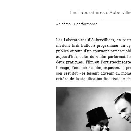
Les Laboratoires d’Aubervilli
cinéma
performance
Les Laboratoires d’Aubervilliers, en part
invitent Erik Bullot à programmer un cyc
publics autour d’un tournant remarquable
aujourd’hui, celui du « film performatif »
deux pratiques. Film où l’artiste/cinéast
l’image, l’énoncé au film, exposant le pr
son résultat - le faisant advenir au mome
critère de la signification linguistique d