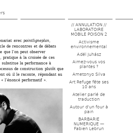
Aller 
au 
ers
contenu 
// ANNULATION // 
principal
LABORATOIRE 
MOBILE POISON 2
enariat avec 
pointligneplan
, 
Activisme 
le de rencontres et de débats 
environnemental
 que l’on peut observer 
Adél Juhász
, pratique à la croisée de ces 
Aimez-vous vos 
e substitue la performance à 
plantes ?
ocessus de construction plutôt que 
Ametonyo Silva
nt où il le raconte, répondant au 
e « l’énoncé performatif ».
Art Refuge fête ses 
10 ans
Atelier parlé de 
traduction
Autour d'un four à 
pain
BARBARIE 
NUMERIQUE — 
Fabien Lebrun