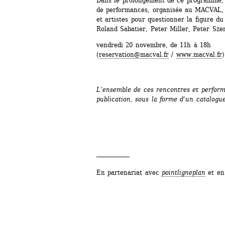
Dans le prolongement de ce programme, 
de performances, organisée au MACVAL, r
et artistes pour questionner la figure du 
Roland Sabatier, Peter Miller, Peter Sze
vendredi 20 novembre, de 11h à 18h
(
reservation@macval.fr
/ 
www.macval.fr
)
L’ensemble de ces rencontres et perform
publication, sous la forme d’un catalog
___________
En partenariat avec 
pointligneplan
et en