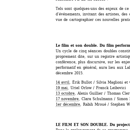
Tels sont quelques-uns des enjeux de ce
d’événements, invitant des artistes, des 
vue de cartographier ces nouvelles prati
Le film et son double. Du film perform
Un cycle de cinq séances doubles consti
proprement dite, sur un registre artistiqu
conférence, plus discursive, sur les enje
performatif en général, aura lieu aux Labo
décembre 2015.
14 avril
, Érik Bullot / Silvia Maglioni 
19 mai
, Uriel Orlow / Franck Leibovici 
13 octobre
, Alexis Guillier / Thomas Clerc
17 novembre
, Clara Schulmann / Simon R
1er décembre
, Rabih Mroué / Stephen W
LE FILM ET SON DOUBLE. Du projecti