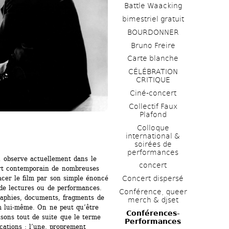
Battle Waacking
bimestriel gratuit
BOURDONNER
Bruno Freire
Carte blanche
CÉLÉBRATION 
CRITIQUE
Ciné-concert
Collectif Faux 
Plafond 
Colloque 
international & 
soirées de 
performances 
 observe actuellement dans le 
concert
rt contemporain de nombreuses 
Concert dispersé
acer le film par son simple énoncé 
de lectures ou de performances. 
Conférence, queer 
aphies, documents, fragments de 
merch & djset
m lui-même. On ne peut qu’être 
Conférences-
sons tout de suite que le terme 
Performances
cations : l’une, proprement 