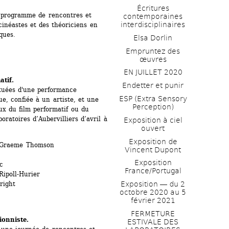
Écritures 
 programme de rencontres et 
contemporaines 
interdisciplinaires
cinéastes et des théoriciens en 
ques.
Elsa Dorlin
Empruntez des 
œuvres
EN JUILLET 2020
atif.
Endetter et punir
tuées d'une performance 
ESP (Extra Sensory 
e, confiée à un artiste, et une 
Perception)
ux du film performatif ou du 
ratoires d’Aubervilliers d’avril à 
Exposition à ciel 
ouvert
Exposition de 
et Graeme Thomson
Vincent Dupont
Exposition 
 
France/Portugal
ipoll-Hurier
Exposition ― du 2 
right
octobre 2020 au 5 
février 2021
FERMETURE 
onniste.
ESTIVALE DES 