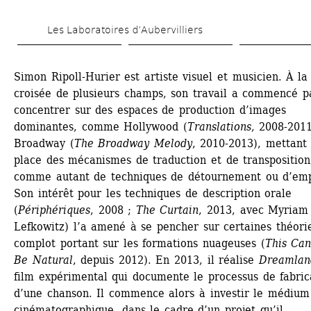
Aller 
Les Laboratoires d’Aubervilliers
au 
contenu 
Simon Ripoll-Hurier est artiste visuel et musicien. À la 
principal
croisée de plusieurs champs, son travail a commencé pa
concentrer sur des espaces de production d’images 
dominantes, comme Hollywood (
Translations
, 2008-2011
Broadway (
The Broadway Melody
, 2010-2013), mettant 
place des mécanismes de traduction et de transposition,
comme autant de techniques de détournement ou d’emp
Son intérêt pour les techniques de description orale 
(
Périphériques
, 2008 ; 
The Curtain
, 2013, avec Myriam 
Lefkowitz) l’a amené à se pencher sur certaines théorie
complot portant sur les formations nuageuses (
This Can
Be Natural
, depuis 2012). En 2013, il réalise 
Dreamlan
film expérimental qui documente le processus de fabrica
d’une chanson. Il commence alors à investir le médium 
cinématographique, dans le cadre d’un projet qu’il 