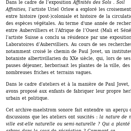
Dans le cadre de l’exposition 
Affinités des Sols . Soil 
Affinities
, l’artiste Uriel Orlow a exploré les croisements
entre histoire (post-)coloniale et histoire de la circulati
des espèces végétales. Au terme d'une année de recher
entre Aubervilliers et l'Afrique de l’Ouest (Mali et Sénég
l'artiste Suisse a conclu sa résidence par une exposition
Laboratoires d’Aubervilliers. Au cours de ses recherches,
notamment croisé le chemin de Paul Jovet, un instituteu
botaniste albertivillarien du XXe siècle, qui, lors de ses 
pauses déjeuner, herborisait les plantes de la ville, des 
nombreuses friches et terrains vagues.
Dans le cadre d'ateliers et à la manière de Paul Jovet, 
avons proposé aux enfants de fabriquer leur propre herb
urbain et politique.
Cet archive-maelstrom sonore fait entendre un aperçu d
discussions que les ateliers ont suscités : 
la nature de n
ville est-elle naturelle ou semi-naturelle ? Qui a planté 
arbres dans la cour de récréation ? Comment se 