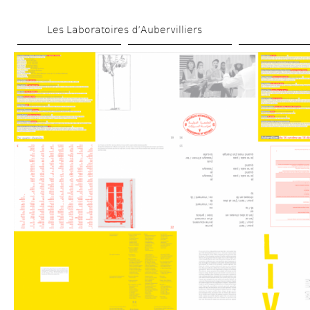
Aller 
Les Laboratoires d’Aubervilliers
au 
contenu 
principal