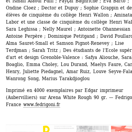
et Ismail Alaoui Fdili ; Fayçal Baghriche ; Eva Barto ; 
Ondine Cloez ; Dector et Dupuy ; Sophie Grappin et des
élèves de cinquième du collège Henri Wallon ; Aminata
Labor et une classe de cinquième du collège Henri Wall
Sara Leghissa ; Nelly Maurel ; Antoinette Ohannessian ;
Antoine Perpère ; Dominique Petitgand ; David Poullard
Alma Sauret-Small et Samson Pignot-Renevey ; Lise 
Terdjman ; Sarah Tritz ; Des étudiants de l'Ecole supér
d'art et design Grenoble-Valence : Safya Aliouche, Sara
Boaglio, Emma Choley, Lou Durand, Maelys Faure, Caro
Henry, Juliette Piedagnel, Amar Ruiz, Louve Seyve-Falai
Wanrong Song, Marius Tarakdjioglou 
Imprimé en 4000 exemplaires par Edgar imprimeur 
(Aubervilliers) sur Arena White Rough 90 gr. — Fedrigon
France 
www.fedrigoni.fr