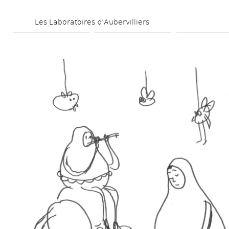
Aller 
Les Laboratoires d’Aubervilliers
au 
contenu 
principal