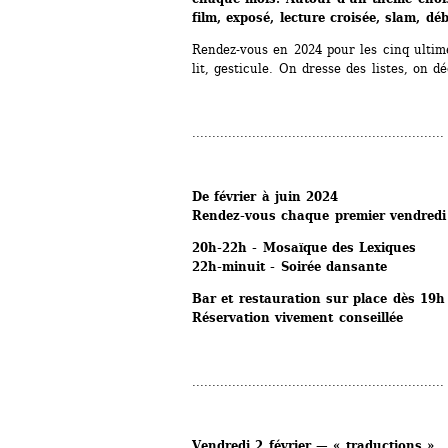
film, exposé, lecture croisée, slam, dé
Rendez-vous en 2024 pour les cinq ultim
lit, gesticule. On dresse des listes, on dé
...............................................................
De février à juin 2024
Rendez-vous chaque premier vendredi
20h-22h - Mosaïque des Lexiques
22h-minuit - Soirée dansante
Bar et restauration sur place dès 19h
Réservation vivement conseillée
...............................................................
Vendredi 2 février — « traductions »