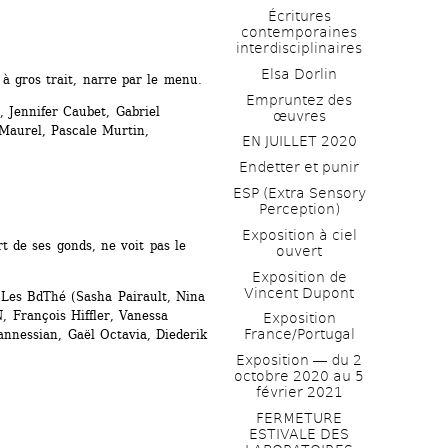
Écritures 
contemporaines 
interdisciplinaires
Elsa Dorlin
e à gros trait, narre par le menu.
Empruntez des 
Jennifer Caubet, Gabriel 
œuvres
Maurel, Pascale Murtin, 
EN JUILLET 2020
Endetter et punir
ESP (Extra Sensory 
Perception)
Exposition à ciel 
t de ses gonds, ne voit pas le 
ouvert
Exposition de 
Vincent Dupont
Les BdThé (Sasha Pairault, Nina 
 François Hiffler, Vanessa 
Exposition 
France/Portugal
nnessian, Gaël Octavia, Diederik 
Exposition ― du 2 
octobre 2020 au 5 
février 2021
FERMETURE 
ESTIVALE DES 