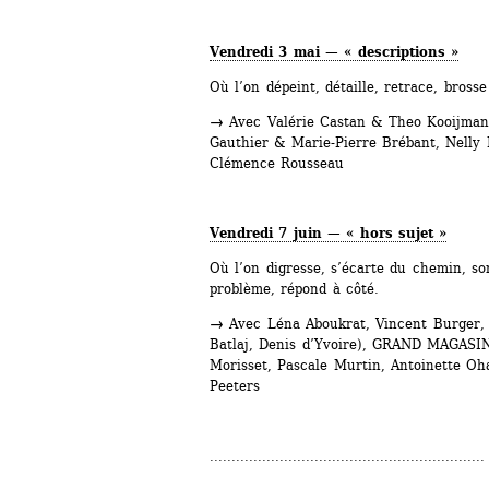
Vendredi 3 mai — « descriptions »
Où l’on dépeint, détaille, retrace, bross
→
Avec Valérie Castan & Theo Kooijman, 
Gauthier & Marie-Pierre Brébant, Nelly 
Clémence Rousseau
Vendredi 7 juin — « hors sujet »
Où l’on digresse, s’écarte du chemin, sor
problème, répond à côté.
→ 
Avec Léna Aboukrat, Vincent Burger, 
Batlaj, Denis d’Yvoire), GRAND MAGASIN,
Morisset, Pascale Murtin, Antoinette Oha
Peeters
...............................................................