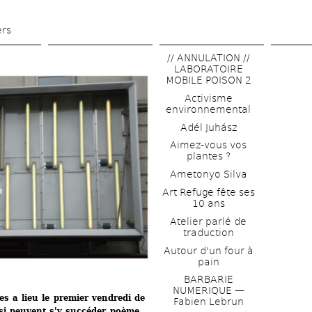
Aller 
au 
ers
contenu 
// ANNULATION // 
principal
LABORATOIRE 
MOBILE POISON 2
Activisme 
environnemental
Adél Juhász
Aimez-vous vos 
plantes ?
Ametonyo Silva
Art Refuge fête ses 
10 ans
Atelier parlé de 
traduction
Autour d'un four à 
pain
BARBARIE 
NUMERIQUE — 
s a lieu le premier vendredi de 
Fabien Lebrun
i peuvent s'y succéder poème, 