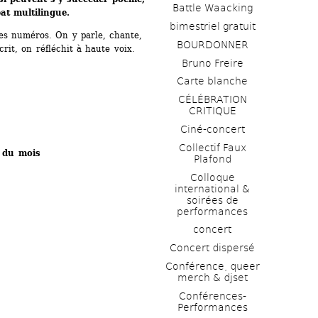
Battle Waacking
bat multilingue. 
bimestriel gratuit
es numéros. On y parle, chante, 
BOURDONNER
crit, on réfléchit à haute voix.
Bruno Freire
Carte blanche
CÉLÉBRATION 
CRITIQUE
Ciné-concert
Collectif Faux 
 du mois
Plafond 
Colloque 
international & 
soirées de 
performances 
concert
Concert dispersé
Conférence, queer 
merch & djset
Conférences-
Performances