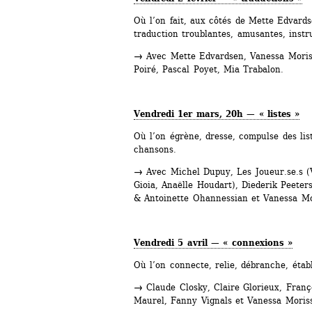
Où l’on fait, aux côtés de Mette Edvards
traduction troublantes, amusantes, instr
→
Avec Mette Edvardsen, Vanessa Morisse
Poiré, Pascal Poyet, Mia Trabalon.
Vendredi 1er mars, 20h — « listes »
Où l’on égrène, dresse, compulse des list
chansons.
→
Avec Michel Dupuy, Les Joueur.se.s (
Gioia, Anaëlle Houdart), Diederik Peeters
& Antoinette Ohannessian et Vanessa Mo
Vendredi 5 avril — « connexions »
Où l’on connecte, relie, débranche, étab
→
Claude Closky, Claire Glorieux, Françoi
Maurel, Fanny Vignals et Vanessa Moriss