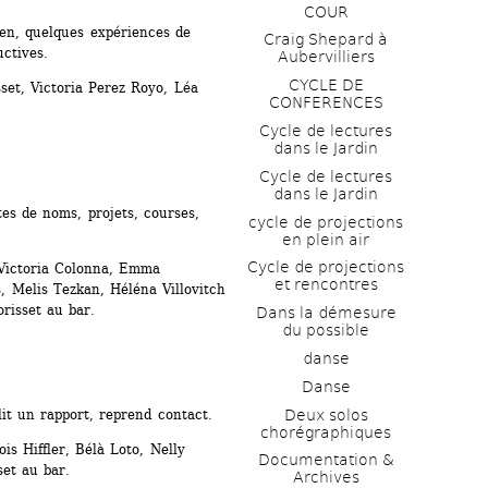
COUR
en, quelques expériences de 
Craig Shepard à 
uctives.
Aubervilliers
CYCLE DE 
t, Victoria Perez Royo, Léa 
CONFERENCES
Cycle de lectures 
dans le Jardin
Cycle de lectures 
dans le Jardin
es de noms, projets, courses, 
cycle de projections 
en plein air
Cycle de projections 
Victoria Colonna, Emma 
et rencontres
, Melis Tezkan, Héléna Villovitch 
risset au bar.
Dans la démesure 
du possible
danse
Danse
Deux solos 
lit un rapport, reprend contact.
chorégraphiques
s Hiffler, Bélà Loto, Nelly 
Documentation & 
et au bar. 
Archives