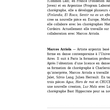
(Common Lab), en France (Fondation Ada
Joven) et en Argentine (Program Laborato
chorégraphe, elle a développé plusieurs 
(
Finlandia
,
El Risco
, 
Sentir no es un efe
cree sa nouvelle pièce en Europe, 
Mothe
elle collabore avec les chorégraphes Mat
Cordeiro. Actuellement elle travaille sur
collaboration avec Marcos Arriola.
Marcos Arriola
— Artiste argentin basé e
forme en danse contemporaine à l’Univer
Aires. Il suit à Paris la formation profe
Après l’obtention d’une licence en danse à
sa formation de chorégraphe à Charleroi-
qu’interprète, Marcos Arriola a travaill
Jalet, Silvio Lang, Julien Herrault. En t
trois pièces 
Agua
, 
Hors de moi
et 
CRUC
une nouvelle creation, 
Luz Mala
avec Luc
chorégraphe Bast Hippocrate pour sa nou
................................................................