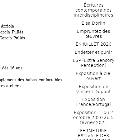
Écritures 
contemporaines 
interdisciplinaires
Elsa Dorlin
Arriola 
Empruntez des 
arcía Pullés
œuvres
arcía Pullés
EN JUILLET 2020
Endetter et punir
ESP (Extra Sensory 
Perception)
, dès 16 ans
Exposition à ciel 
ouvert
mplement des habits confortables
urs ateliers
Exposition de 
Vincent Dupont
Exposition 
France/Portugal
Exposition ― du 2 
octobre 2020 au 5 
février 2021
FERMETURE 
ESTIVALE DES 