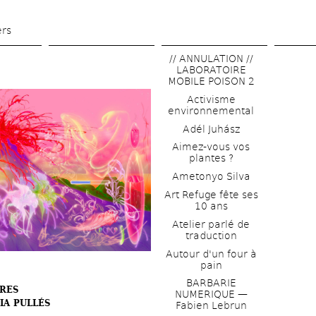
Aller 
au 
ers
contenu 
// ANNULATION // 
principal
LABORATOIRE 
MOBILE POISON 2
Activisme 
environnemental
Adél Juhász
Aimez-vous vos 
plantes ?
Ametonyo Silva
Art Refuge fête ses 
10 ans
Atelier parlé de 
traduction
Autour d'un four à 
pain
BARBARIE 
RES
NUMERIQUE — 
IA PULLÉS 
Fabien Lebrun