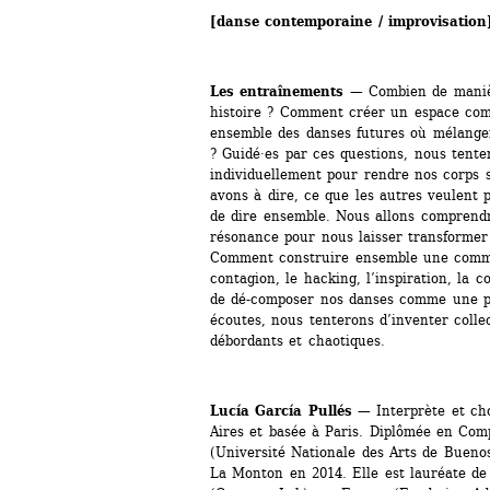
[danse contemporaine / improvisation
Les entraînements
— Combien de manièr
histoire ? Comment créer un espace com
ensemble des danses futures où mélanger l
? Guidé·es par ces questions, nous tente
individuellement pour rendre nos corps s
avons à dire, ce que les autres veulent 
de dire ensemble. Nous allons comprend
résonance pour nous laisser transformer a
Comment construire ensemble une commu
contagion, le hacking, l’inspiration, la c
de dé-composer nos danses comme une pra
écoutes, nous tenterons d’inventer collec
débordants et chaotiques.
Lucía García Pullés
— Interprète et cho
Aires et basée à Paris. Diplômée en Com
(Université Nationale des Arts de Buenos 
La Monton en 2014. Elle est lauréate de