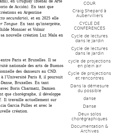
mi), en Uruguay (Bienal de Arte 
COUR
rio de Acción). En tant que 
Craig Shepard à 
créations en Argentine 
Aubervilliers
cto secundario
), et en 2025 elle 
CYCLE DE 
r Tongue
. En tant qu'interprète, 
CONFERENCES
hilde Monnier et Volmir 
 sa nouvelle création Luz Mala en 
Cycle de lectures 
dans le Jardin
Cycle de lectures 
dans le Jardin
ntre Paris et Bruxelles. Il se 
cycle de projections 
en plein air
sité nationale des arts de Buenos 
ssionnelle des danseurs au CND. 
Cycle de projections 
 l’Université Paris 8, il poursuit 
et rencontres
Danse, Bruxelles. En tant 
Dans la démesure 
é avec Boris Charmatz, Damien 
du possible
ant que chorégraphe, il développe 
danse
E
. Il travaille actuellement sur 
ia Garcia Pulles et avec le 
Danse
velle création.
Deux solos 
chorégraphiques
Documentation & 
Archives