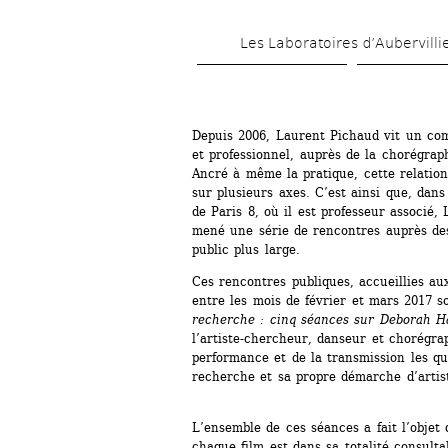
Les Laboratoires d’Aubervilli
Depuis 2006, Laurent Pichaud vit un com
et professionnel, auprès de la chorégra
Ancré à même la pratique, cette relation 
sur plusieurs axes. C’est ainsi que, dans
de Paris 8, où il est professeur associé,
mené une série de rencontres auprès des
public plus large.
Ces rencontres publiques, accueillies aux
entre les mois de février et mars 2017 so
recherche : cinq séances sur Deborah H
l’artiste-chercheur, danseur et chorégra
performance et de la transmission les qu
recherche et sa propre démarche d’artis
L’ensemble de ces séances a fait l’objet 
chaque film est dans sa totalité consult