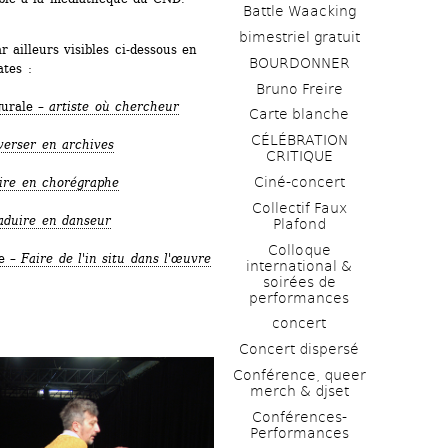
Battle Waacking
bimestriel gratuit
 ailleurs visibles ci-dessous en 
BOURDONNER
ates :
Bruno Freire
urale – 
artiste où chercheur
Carte blanche
CÉLÉBRATION 
verser en archives
CRITIQUE
Ciné-concert
ire en chorégraphe
Collectif Faux 
aduire en danseur
Plafond 
Colloque 
e – 
Faire de l'in situ dans l'œuvre 
international & 
soirées de 
performances 
concert
Concert dispersé
Conférence, queer 
merch & djset
Conférences-
Performances