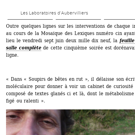
Aller 
Les Laboratoires d’Aubervilliers
au 
contenu 
Outre quelques lignes sur les interventions de chaque in
au cours de la Mosaïque des Lexiques numéro cin ayant
principal
lieu le vendredi sept juin deux mille dix neuf, la
feuille
salle complète
de cette cinquième soirée est dorénavan
ligne. 
« Dans « Soupirs de bêtes en rut », il délaisse son écrit
moléculaire pour donner à voir un cabinet de curiosité 
composé de textes glanés ci et là, dont le métabolisme 
figé ou ralenti ».