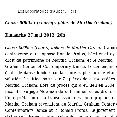
Aller 
Les Laboratoires d’Aubervilliers
au 
contenu 
Chose 000955 (chorégraphies de Martha Graham)
principal
Dimanche 27 mai 2012, 20h
Chose 000955 (chorégraphies de Martha Graham)
abord
controverse qui a opposé Ronald Protas, héritier et aya
droit du patrimoine de Martha Graham, et le Martha 
Graham Center of Contemporary Dance, la compagnie e
école de danse fondée par la chorégraphe où elle était 
salariée. Le litige porte sur 71 pièces de danse créées 
Martha Graham. Lors du procès qui a eu lieu en 2004, i
incombé au juge Newman de déterminer si les droits su
l’interprétation et la transmission des chorégraphies de 
Martha Graham revenaient au Martha Graham Center o
Contemporary Dance ou à Ronald Protas. Le jugement a
statué sur chaque chorégraphie de manière individuelle.