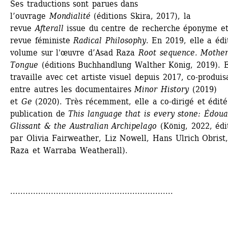
Ses traductions sont parues dans 
l’ouvrage 
Mondialité
(éditions Skira, 2017), la 
revue 
Afterall
issue du centre de recherche éponyme et 
revue féministe 
Radical Philosophy
. En 2019, elle a édi
volume sur l'œuvre d’Asad Raza 
Root sequence. Mother
Tongue
(éditions Buchhandlung Walther König, 2019). El
travaille avec cet artiste visuel depuis 2017, co-produisa
entre autres les documentaires 
Minor History
(2019) 
et 
Ge
(2020). Très récemment, elle a co-dirigé et édité 
publication de 
This language that is every stone: Édoua
Glissant & the Australian Archipelago
(König, 2022, édit
par Olivia Fairweather, Liz Nowell, Hans Ulrich Obrist,
Raza et Warraba Weatherall).
................................................................