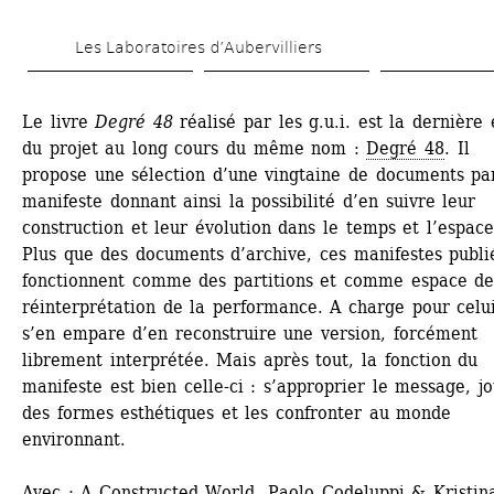
Aller 
Les Laboratoires d’Aubervilliers
au 
contenu 
Le livre 
Degré 48
réalisé par les g.u.i. est la dernière 
principal
du projet au long cours du même nom : 
Degré 48
. Il 
propose une sélection d’une vingtaine de documents par
manifeste donnant ainsi la possibilité d’en suivre leur 
construction et leur évolution dans le temps et l’espace.
Plus que des documents d’archive, ces manifestes publié
fonctionnent comme des partitions et comme espace de
réinterprétation de la performance. A charge pour celui
s’en empare d’en reconstruire une version, forcément 
librement interprétée. Mais après tout, la fonction du 
manifeste est bien celle-ci : s’approprier le message, jo
des formes esthétiques et les confronter au monde 
environnant.
Avec : A Constructed World, Paolo Codeluppi & Kristina