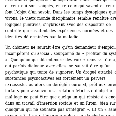
et ceux qui sont soignés, entre ceux qui savent et ceux 
font l’objet d’un savoir. Dans les temps dystopiques que
vivons, le vieux monde disciplinaire semble renaître ave
logiques punitives, s’hybridant avec des dispositifs de 
contrôle qui suscitent des expériences normées et des 
identités déterminées par la maladie.
Un chômeur ne saurait être qu’un demandeur d’emploi,
incompétent ou asocial, soupçonné de « profiter du sys
». Quelqu’un qui dit entendre des voix « dans sa tête »,
qui parfois dialogue avec elles, ne saurait être qu’un 
psychotique qui tente de s’ignorer. Un drogué attaché a
substances psychoactives est forcément un pervers 
narcissiste, ou alors un déréglé neuronal, prêt aux pires
forfaits pour assouvir « sa relation fétichiste d’objet ». 
mal-logé ne peut-être que quelqu’un qui résiste à s’eng
dans un travail d’insertion sociale et un Rrom, bien sur,
quelqu’un qui ne souhaite pas s’intégrer ». Et un « san
papier » ? Il reste l’aporie absolue : le clandestin sans 