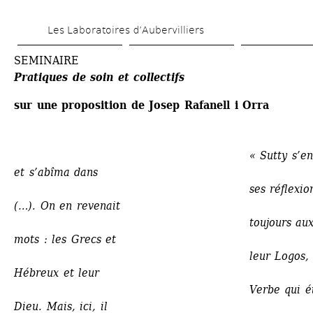
Aller 
Les Laboratoires d’Aubervilliers
au 
contenu 
SEMINAIRE 
Pratiques de soin et collectifs
principal
sur une proposition de Josep Rafanell i Orra
« Sutty s’en 
et s’abîma dans
ses réflexions.
(…). On en revenait 
toujours aux
mots : les Grecs et 
leur Logos, les
Hébreux et leur 
Verbe qui était
Dieu. Mais, ici, il 