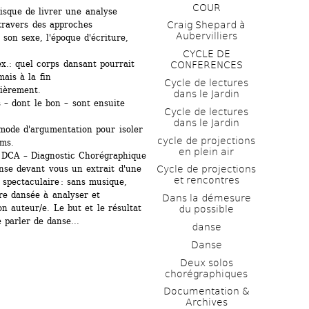
COUR
sque de livrer une analyse 
travers des approches 
Craig Shepard à 
Aubervilliers
 son sexe, l'époque d'écriture, 
CYCLE DE 
.: quel corps dansant pourrait 
CONFERENCES
ais à la fin 
Cycle de lectures 
ièrement. 
dans le Jardin
– dont le bon – sont ensuite 
Cycle de lectures 
dans le Jardin
ode d'argumentation pour isoler 
cycle de projections 
oms.
en plein air
n DCA – Diagnostic Chorégraphique 
anse devant vous un extrait d'une 
Cycle de projections 
et rencontres
spectaculaire : sans musique, 
e dansée à analyser et 
Dans la démesure 
 auteur/e. Le but et le résultat 
du possible
 parler de danse...
danse
Danse
Deux solos 
chorégraphiques
Documentation & 
Archives