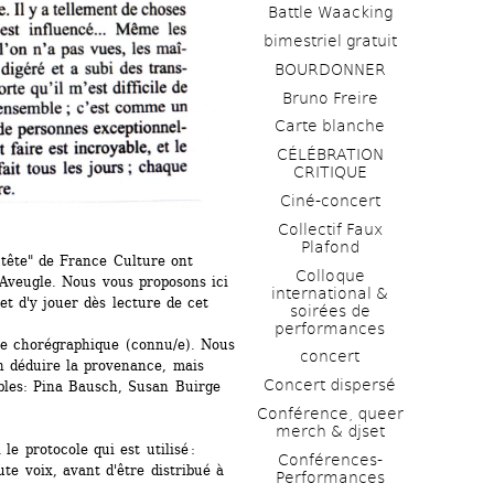
Battle Waacking
bimestriel gratuit
BOURDONNER
Bruno Freire
Carte blanche
CÉLÉBRATION 
CRITIQUE
Ciné-concert
Collectif Faux 
Plafond 
tête" de France Culture ont 
Colloque 
'Aveugle. Nous vous proposons ici 
international & 
t d'y jouer dès lecture de cet 
soirées de 
performances 
ste chorégraphique (connu/e). Nous 
concert
 déduire la provenance, mais 
Concert dispersé
bles: Pina Bausch, Susan Buirge 
Conférence, queer 
merch & djset
e protocole qui est utilisé : 
Conférences-
te voix, avant d'être distribué à 
Performances