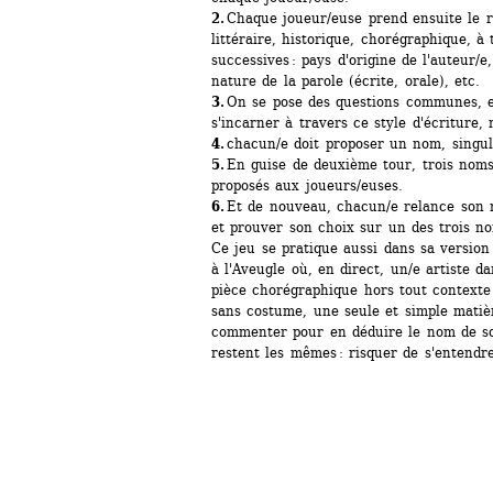
2. 
Chaque joueur/euse prend ensuite le ri
littéraire, historique, chorégraphique, à 
successives : pays d'origine de l'auteur/e,
nature de la parole (écrite, orale), etc. 
3.
On se pose des questions communes, ex
s'incarner à travers ce style d'écriture, m
4. 
chacun/e doit proposer un nom, singul
5.
En guise de deuxième tour, trois noms 
proposés aux joueurs/euses. 
6.
Et de nouveau, chacun/e relance son m
et prouver son choix sur un des trois n
Ce jeu se pratique aussi dans sa versio
à l'Aveugle où, en direct, un/e artiste d
pièce chorégraphique hors tout contexte 
sans costume, une seule et simple matièr
commenter pour en déduire le nom de son
restent les mêmes : risquer de s'entendre