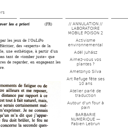
Aller 
au 
ers
contenu 
// ANNULATION // 
ever
les a priori 
(FR)
principal
LABORATOIRE 
MOBILE POISON 2
Activisme 
 par les jeux de l’OuLiPo 
environnemental
ritier, des «experts» de la 
le, une esthétique, à partir d’un 
Adél Juhász
 pas tant de «tomber juste» que 
Aimez-vous vos 
res de regarder, en engageant les 
plantes ?
ve.
Ametonyo Silva
Art Refuge fête ses 
10 ans
Atelier parlé de 
traduction
Autour d'un four à 
pain
BARBARIE 
NUMERIQUE — 
Fabien Lebrun