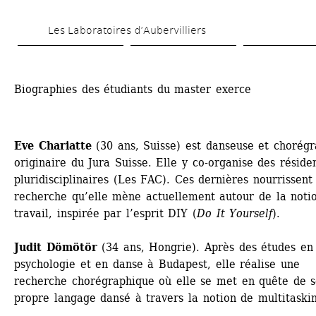
Aller 
Les Laboratoires d’Aubervilliers
au 
contenu 
principal
Biographies des étudiants du master exerce
Eve Chariatte
(30 ans, Suisse) est danseuse et chorégr
originaire du Jura Suisse. Elle y co-organise des résiden
pluridisciplinaires (Les FAC). Ces dernières nourrissent 
recherche qu’elle mène actuellement autour de la notio
travail, inspirée par l’esprit DIY (
Do It Yourself
).
Judit Dömötör
(34 ans, Hongrie). Après des études en 
psychologie et en danse à Budapest, elle réalise une 
recherche chorégraphique où elle se met en quête de s
propre langage dansé à travers la notion de multitaski