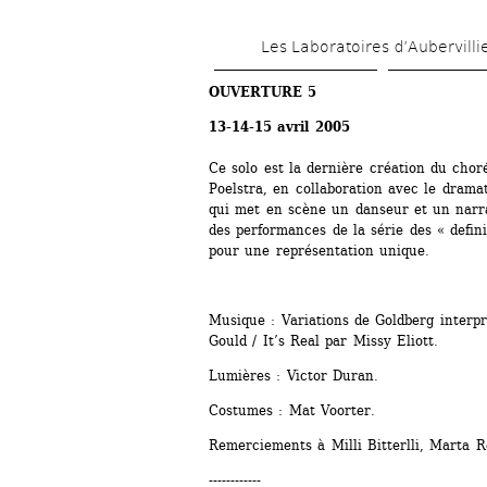
Les Laboratoires d’Aubervilli
OUVERTURE 5
13-14-15 avril 2005
Ce solo est la dernière création du chor
Poelstra, en collaboration avec le dramat
qui met en scène un danseur et un narra
des performances de la série des « definit
pour une représentation unique. 
Musique : Variations de Goldberg interpr
Gould / It’s Real par Missy Eliott. 
Lumières : Victor Duran. 
Costumes : Mat Voorter. 
Remerciements à Milli Bitterlli, Marta R
------------