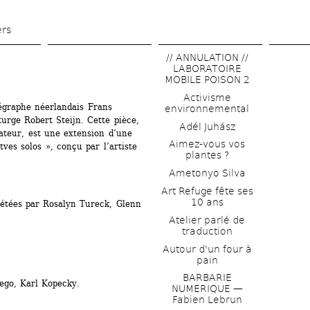
Aller 
au 
ers
contenu 
// ANNULATION // 
principal
LABORATOIRE 
MOBILE POISON 2
Activisme 
égraphe néerlandais Frans 
environnemental
urge Robert Steijn. Cette pièce, 
Adél Juhász
teur, est une extension d’une 
Aimez-vous vos 
ves solos », conçu par l’artiste 
plantes ?
Ametonyo Silva
Art Refuge fête ses 
10 ans
étées par Rosalyn Tureck, Glenn 
Atelier parlé de 
traduction
Autour d'un four à 
pain
BARBARIE 
ego, Karl Kopecky. 
NUMERIQUE — 
Fabien Lebrun