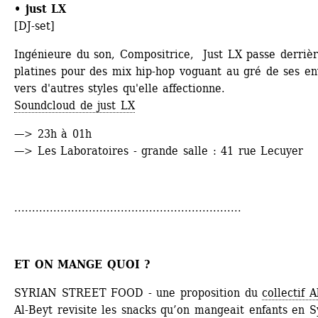
• just LX
[DJ-set]
Ingénieure du son, Compositrice, Just LX passe derrière
platines pour des mix hip-hop voguant au gré de ses env
vers d'autres styles qu'elle affectionne.
Soundcloud de just LX
—> 23h à 01h
—> Les Laboratoires - grande salle : 41 rue Lecuyer
................................................................
ET ON MANGE QUOI ?
SYRIAN STREET FOOD - une proposition du 
collectif A
Al-Beyt revisite les snacks qu’on mangeait enfants en Sy