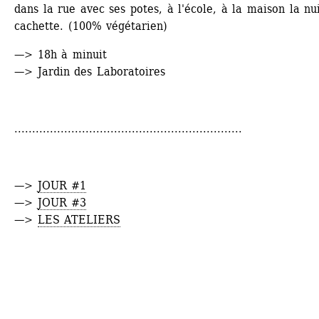
dans la rue avec ses potes, à l'école, à la maison la nui
cachette. (100% végétarien)
—> 18h à minuit
—> Jardin des Laboratoires
................................................................
—> 
JOUR #1
—> 
JOUR #3
—> 
LES ATELIERS