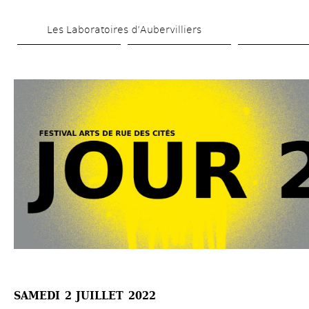
Aller 
Les Laboratoires d’Aubervilliers
au 
contenu 
principal
SAMEDI 2 JUILLET 2022