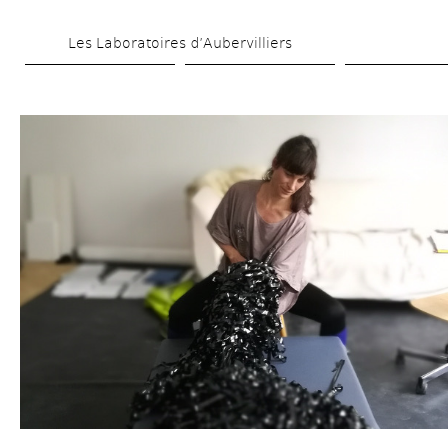
Aller 
Les Laboratoires d’Aubervilliers
au 
contenu 
principal