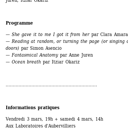
Juren, Itziar Okariz
Programme
— She gave it to me I got it from her
par Clara Amara
— Reading at random, or turning the page (or singing o
doors)
par Simon Asencio
— Fantasmical Anatomy
par Anne Juren
— Ocean breath
par Itziar Okariz
................................................................
Informations pratiques
Vendredi 3 mars, 19h + samedi 4 mars, 14h
Aux Laboratoires d'Aubervilliers