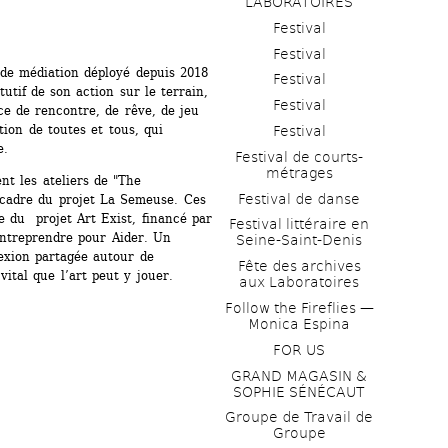
LABORATOIRES
Festival
Festival
de médiation déployé depuis 2018 
Festival
utif de son action sur le terrain, 
Festival
 de rencontre, de rêve, de jeu 
ion de toutes et tous, qui 
Festival
e.
Festival de courts-
métrages 
nt les ateliers de "The 
Festival de danse
cadre du projet La Semeuse. Ces 
e du projet Art Exist, financé par 
Festival littéraire en 
ntreprendre pour Aider. Un 
Seine-Saint-Denis
lexion partagée autour de 
Fête des archives 
 vital que l’art peut y jouer. 
aux Laboratoires
Follow the Fireflies — 
Monica Espina
FOR US
GRAND MAGASIN & 
SOPHIE SÉNÉCAUT
Groupe de Travail de 
Groupe