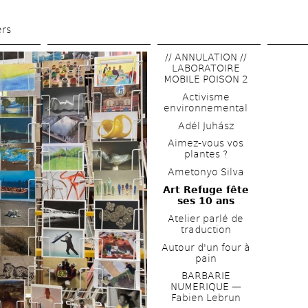
Aller 
au 
ers
contenu 
// ANNULATION // 
principal
LABORATOIRE 
MOBILE POISON 2
Activisme 
environnemental
Adél Juhász
Aimez-vous vos 
plantes ?
Ametonyo Silva
Art Refuge fête 
ses 10 ans
Atelier parlé de 
traduction
Autour d'un four à 
pain
BARBARIE 
NUMERIQUE — 
Fabien Lebrun