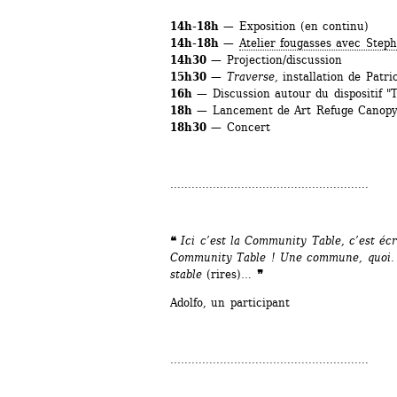
14h-18h
— Exposition (en continu)
14h-18h
— 
Atelier fougasses avec Step
14h30
— Projection/discussion
15h30
— 
Traverse, 
installation de Patri
16h
— Discussion autour du dispositif 
18h
— Lancement de Art Refuge Canopy
18h30
— Concert
........................................................
❝ 
Ici c’est la Community Table, c’est écr
Community Table ! Une commune, quoi. S
stable 
(rires)
…
❞ 
Adolfo, un participant
........................................................