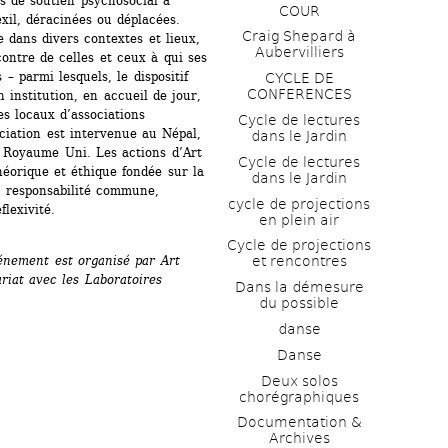
 de soutien psychosocial à 
COUR
xil, déracinées ou déplacées. 
Craig Shepard à 
 dans divers contextes et lieux, 
Aubervilliers
ontre de celles et ceux à qui ses 
– parmi lesquels, le dispositif 
CYCLE DE 
CONFERENCES
institution, en accueil de jour, 
es locaux d’associations 
Cycle de lectures 
ociation est intervenue au Népal, 
dans le Jardin
Royaume Uni. Les actions d’Art 
Cycle de lectures 
éorique et éthique fondée sur la 
dans le Jardin
a responsabilité commune, 
cycle de projections 
flexivité.
en plein air
Cycle de projections 
énement est organisé par Art 
et rencontres
iat avec les Laboratoires 
Dans la démesure 
du possible
danse
Danse
Deux solos 
chorégraphiques
Documentation & 
Archives