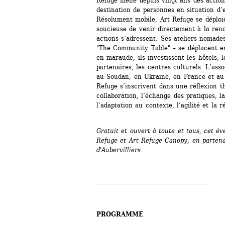
Refuge mène depuis vingt ans des actions
destination de personnes en situation d’e
Résolument mobile, Art Refuge se déploie
soucieuse de venir directement à la renc
actions s’adressent. Ses ateliers nomades 
"The Community Table" – se déplacent en 
en maraude, ils investissent les hôtels, l
partenaires, les centres culturels. L’ass
au Soudan, en Ukraine, en France et au 
Refuge s’inscrivent dans une réflexion th
collaboration, l’échange des pratiques, l
l’adaptation au contexte, l’agilité et la ré
Gratuit et ouvert à toute et tous, cet év
Refuge et Art Refuge Canopy, en partenar
d'Aubervilliers.
........................................................
PROGRAMME