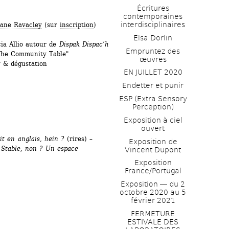
Écritures 
contemporaines 
interdisciplinaires
hane Ravacley
(sur 
inscription
)
Elsa Dorlin
cia Allio autour de 
Dispak Dispac’h
Empruntez des 
"The Community Table"
œuvres
 & dégustation
EN JUILLET 2020
Endetter et punir
ESP (Extra Sensory 
Perception)
Exposition à ciel 
ouvert
it en anglais, hein ? 
(rires)
– 
Exposition de 
table, non ? Un espace 
Vincent Dupont
Exposition 
France/Portugal
Exposition ― du 2 
octobre 2020 au 5 
février 2021
FERMETURE 
ESTIVALE DES 