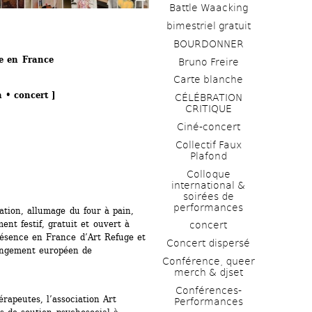
Battle Waacking
bimestriel gratuit
BOURDONNER
ce en France
Bruno Freire
Carte blanche
n • concert ]
CÉLÉBRATION 
CRITIQUE
Ciné-concert
Collectif Faux 
Plafond 
Colloque 
international & 
soirées de 
performances 
lation, allumage du four à pain, 
nt festif, gratuit et ouvert à 
concert
ésence en France d’Art Refuge et 
Concert dispersé
ongement européen de 
Conférence, queer 
merch & djset
Conférences-
érapeutes, l’association Art 
Performances