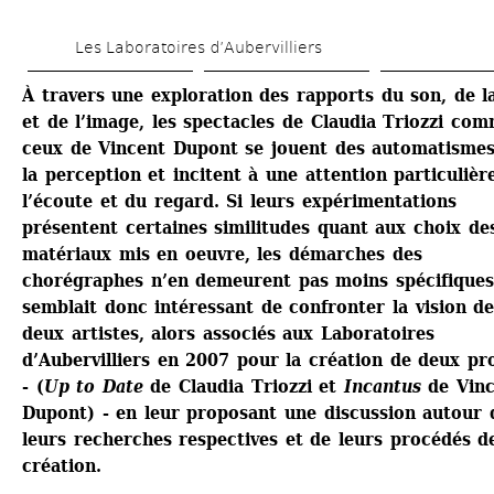
Aller 
Les Laboratoires d’Aubervilliers
au 
contenu 
À travers une exploration des rapports du son, de la
et de l’image, les spectacles de Claudia Triozzi com
principal
ceux de Vincent Dupont se jouent des automatismes
la perception et incitent à une attention particulière
l’écoute et du regard. Si leurs expérimentations 
présentent certaines similitudes quant aux choix des
matériaux mis en oeuvre, les démarches des 
chorégraphes n’en demeurent pas moins spécifiques. 
semblait donc intéressant de confronter la vision de
deux artistes, alors associés aux Laboratoires 
d’Aubervilliers en 2007 pour la création de deux pro
- (
Up to Date
de Claudia Triozzi et 
Incantus
de Vinc
Dupont) - en leur proposant une discussion autour d
leurs recherches respectives et de leurs procédés de
création.