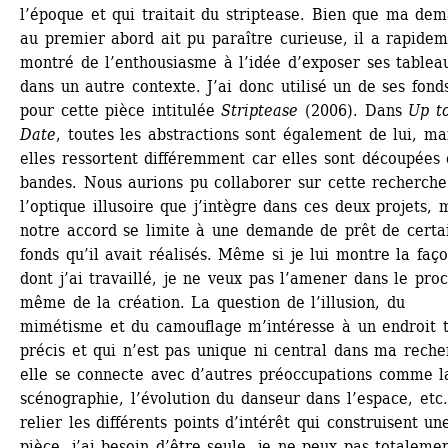
l’époque et qui traitait du striptease. Bien que ma dem
au premier abord ait pu paraître curieuse, il a rapidem
montré de l’enthousiasme à l’idée d’exposer ses tableau
dans un autre contexte. J’ai donc utilisé un de ses fonds
pour cette pièce intitulée 
Striptease
(2006). Dans 
Up to
Date
, toutes les abstractions sont également de lui, mai
elles ressortent différemment car elles sont découpées 
bandes. Nous aurions pu collaborer sur cette recherche
l’optique illusoire que j’intègre dans ces deux projets, m
notre accord se limite à une demande de prêt de certai
fonds qu’il avait réalisés. Même si je lui montre la faço
dont j’ai travaillé, je ne veux pas l’amener dans le proc
même de la création. La question de l’illusion, du 
mimétisme et du camouflage m’intéresse à un endroit t
précis et qui n’est pas unique ni central dans ma recher
elle se connecte avec d’autres préoccupations comme la
scénographie, l’évolution du danseur dans l’espace, etc.
relier les différents points d’intérêt qui construisent une
pièce, j’ai besoin d’être seule, je ne peux pas totalemen