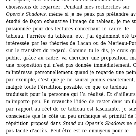
choisissons de regarder. Pendant mes recherches sur 
Opera’s Shadows
, même si je ne peux pas prétendre avo
étudié de façon exhaustive l’image du tableau, je me sui
passionnée pour des lectures concernant le cadre, le 
tableau, l’arrière du tableau, etc. J’ai également été trè
intéressée par les théories de Lacan ou de Merleau-Pon
sur le transfert du regard. Comme tu le dis, je crois que
public, grâce au cadre, va chercher une proposition, ma
une proposition qui n’est pas donnée immédiatement. C
m’intéresse personnellement quand je regarde une peint
par exemple, c’est que je ne saurai jamais exactement, 
malgré toute l’érudition possible, ce que ce tableau 
traduisait pour la personne qui l’a réalisé. Et d’ailleurs 
m’importe peu. En revanche l’idée de rester dans un flo
par rapport au réel de ce tableau est fascinante. Je suis
consciente que le côté un peu archaïque et primitif de l
répétition proposé dans 
Stand
ou 
Opera’s Shadows
ne so
pas facile d’accès. Peut-être est-ce ennuyeux pour le 