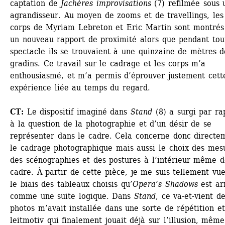
captation de 
Jachères improvisations 
(7) refilmée sous u
agrandisseur. Au moyen de zooms et de travellings, les 
corps de Myriam Lebreton et Eric Martin sont montrés 
un nouveau rapport de proximité alors que pendant tout
spectacle ils se trouvaient à une quinzaine de mètres de
gradins. Ce travail sur le cadrage et les corps m’a 
enthousiasmé, et m’a permis d’éprouver justement cette
expérience liée au temps du regard. 
CT:
Le dispositif imaginé dans 
Stand
(8) a surgi par rap
à la question de la photographie et d’un désir de se 
représenter dans le cadre. Cela concerne donc directem
le cadrage photographique mais aussi le choix des mesu
des scénographies et des postures à l’intérieur même d
cadre. À partir de cette pièce, je me suis tellement vue
le biais des tableaux choisis qu’
Opera’s Shadows
est arr
comme une suite logique. Dans 
Stand
, ce va-et-vient de
photos m’avait installée dans une sorte de répétition et
leitmotiv qui finalement jouait déjà sur l’illusion, même s