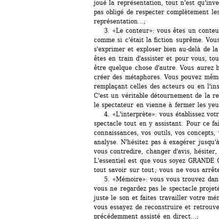
joué la représentation, tout n'est qu'inve
pas obligé de respecter complètement les 
représentation...;
3. «Le conteur»: vous êtes un conteur.
comme si c'était la fiction suprême. Vous
s'exprimer et exploser bien au-delà de la
êtes en train d'assister et pour vous, tou
être quelque chose d'autre. Vous aurez be
créer des métaphores. Vous pouvez même
remplaçant celles des acteurs ou en l'ins
C'est un véritable détournement de la rep
le spectateur en vienne à fermer les yeu
4. «L'interprète»: vous établissez votre
spectacle tout en y assistant. Pour ce fai
connaissances, vos outils, vos concepts, 
analyse. N'hésitez pas à exagérer jusqu'à
vous contredire, changer d'avis, hésiter,
L'essentiel est que vous soyez GRANDE 
tout savoir sur tout ; vous ne vous arrête
5. «Mémoire»: vous vous trouvez dans l
vous ne regardez pas le spectacle projeté
juste le son et faites travailler votre m
vous essayez de reconstruire et retrouve
précédemment assisté en direct...;