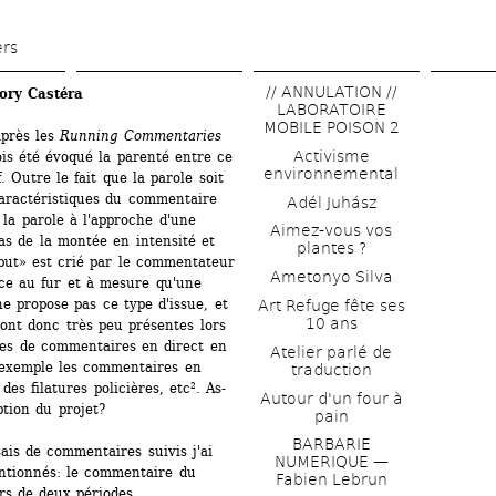
Aller 
au 
ers
contenu 
// ANNULATION // 
ory Castéra
principal
LABORATOIRE 
MOBILE POISON 2
près les 
Running Commentaries
Activisme 
ois été évoqué la parenté entre ce 
environnemental
 Outre le fait que la parole soit 
aractéristiques du commentaire 
Adél Juhász
 la parole à l'approche d'une 
Aimez-vous vos 
as de la montée en intensité et 
plantes ?
but» est crié par le commentateur 
Ametonyo Silva
nce au fur et à mesure qu'une 
 propose pas ce type d'issue, et 
Art Refuge fête ses 
10 ans
ont donc très peu présentes lors 
es de commentaires en direct en 
Atelier parlé de 
exemple les commentaires en 
traduction
es filatures policières, etc². As-
Autour d'un four à 
tion du projet? 
pain
BARBARIE 
is de commentaires suivis j'ai 
NUMERIQUE — 
ntionnés: le commentaire du 
Fabien Lebrun
rs de deux périodes 