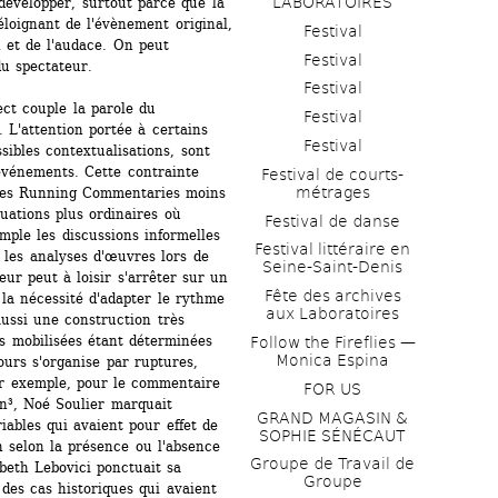
LABORATOIRES
développer, surtout parce que la 
loignant de l'évènement original, 
Festival
 et de l'audace. On peut 
Festival
du spectateur.
Festival
ct couple la parole du 
Festival
L'attention portée à certains 
Festival
ibles contextualisations, sont 
événements. Cette contrainte 
Festival de courts-
métrages 
 des Running Commentaries moins 
ations plus ordinaires où 
Festival de danse
mple les discussions informelles 
Festival littéraire en 
 les analyses d'œuvres lors de 
Seine-Saint-Denis
ur peut à loisir s'arrêter sur un 
Fête des archives 
 la nécessité d'adapter le rythme 
aux Laboratoires
ussi une construction très 
s mobilisées étant déterminées 
Follow the Fireflies — 
Monica Espina
ours s'organise par ruptures, 
ar exemple, pour le commentaire 
FOR US
n³, Noé Soulier marquait 
GRAND MAGASIN & 
ables qui avaient pour effet de 
SOPHIE SÉNÉCAUT
 selon la présence ou l'absence 
Groupe de Travail de 
beth Lebovici ponctuait sa 
Groupe
des cas historiques qui avaient 