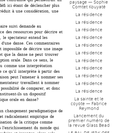
paysage — Sophie 
éfi ici étant de déclencher plus 
Comtet Kouyaté
réduit à une considération, une 
La résidence
La résidence
aire suivi demande au 
La résidence
e des ressources pour décrire et 
La résidence
le spectateur entend les 
d'une danse. Ces commentaires 
La résidence
t impossible de décrire une image 
La résidence
et que la danse ne peut trouver 
tion orale. Dans ce sens, le 
La résidence
çu comme une interprétation 
La résidence
ce qu'il interprète à partir des 
La résidence
aison peut l'amener à nommer ses 
mmentateur travaillent à nommer 
La résidence
 possibilité de comparer, et donc 
La résidence
tituent-ils un dispositif 
La sainte et le 
tique orale en danse?
coyote — Fabrice 
Reymond
 un changement paradigmatique de 
Lancement du 
et radicalement empirique de 
premier numéro de 
lisation de la critique comme 
la revue Glass Bead
s l'enrichissement du monde qui 