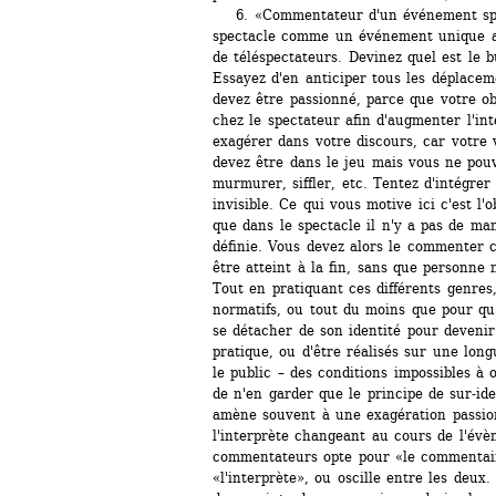
6. «Commentateur d'un événement sporti
spectacle comme un événement unique au
de téléspectateurs. Devinez quel est le bu
Essayez d'en anticiper tous les déplacem
devez être passionné, parce que votre obje
chez le spectateur afin d'augmenter l'in
exagérer dans votre discours, car votre v
devez être dans le jeu mais vous ne pouve
murmurer, siffler, etc. Tentez d'intégrer
invisible. Ce qui vous motive ici c'est l'o
que dans le spectacle il n'y a pas de ma
définie. Vous devez alors le commenter c
être atteint à la fin, sans que personne n
Tout en pratiquant ces différents genres,
normatifs, ou tout du moins que pour qu'i
se détacher de son identité pour devenir 
pratique, ou d'être réalisés sur une long
le public – des conditions impossibles à o
de n'en garder que le principe de sur-ide
amène souvent à une exagération passion
l'interprète changeant au cours de l'évè
commentateurs opte pour «le commentair
«l'interprète», ou oscille entre les deux