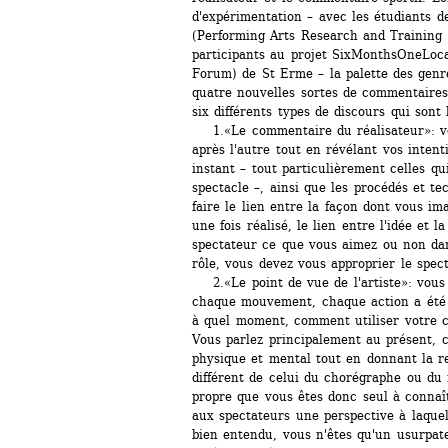
d'expérimentation – avec les étudiants d
(Performing Arts Research and Training St
participants au projet SixMonthsOneLoca
Forum) de St Erme – la palette des genres
quatre nouvelles sortes de commentaires
six différents types de discours qui sont 
1.«Le commentaire du réalisateur»: vou
après l'autre tout en révélant vos intenti
instant – tout particulièrement celles qui
spectacle –, ainsi que les procédés et te
faire le lien entre la façon dont vous imag
une fois réalisé, le lien entre l'idée et l
spectateur ce que vous aimez ou non dan
rôle, vous devez vous approprier le spect
2.«Le point de vue de l'artiste»: vous
chaque mouvement, chaque action a été c
à quel moment, comment utiliser votre co
Vous parlez principalement au présent, c
physique et mental tout en donnant la re
différent de celui du chorégraphe ou du ré
propre que vous êtes donc seul à connaît
aux spectateurs une perspective à laquell
bien entendu, vous n'êtes qu'un usurpate