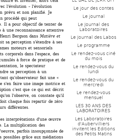
LE BAL DE JERK OFF
oduire et inventer, alors cela 
c l'évolution – l'évolution 
Le jour des contes
prévu et non planifié. Je 
Le journal
n procédé qui peut 
Le Journal des 
. Il a pour objectif de tenter de 
Laboratoires
 à une reconnaissance attentive 
 Henri Bergson dans 
Matière et 
Le Journal des Labos
voit sa perception s'étendre à ses 
Le programme
mes moteurs et sensoriels 
Le rendez-vous ciné 
s corporels dans l'espace, des 
du mois
umulés à force de pratique et de 
entation, le spectateur 
Le rendez-vous du 
lundi
ndre sa perception à un 
tant qu'observateur fait une « 
Le rendez-vous du 
de s'en faire une image motrice et 
mercredi
ption c'est que ce qui est décrit 
Le rendez-vous 
'on l'observe, on constate qu'il 
mensuel
doit chaque fois repartir de zéro 
LES 30 ANS DES 
urs différentes.
LABORATOIRES
Les Laboratoires 
es interprétations d'une œuvre 
d'Aubervilliers 
. La multiplication des 
invitent les Editions 
'oeuvre, parfois insoupçonnée de 
des Petits Matins
es possibles grâce aux médiations 