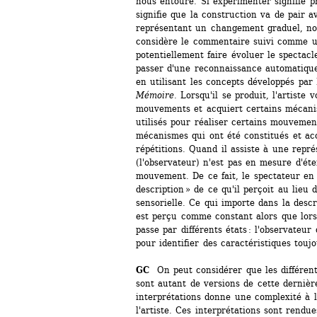
nous entoure. Si expérimenter signifie pr
signifie que la construction va de pair ave
représentant un changement graduel, non 
considère le commentaire suivi comme u
potentiellement faire évoluer le spectacle
passer d'une reconnaissance automatique
en utilisant les concepts développés par
Mémoire
. Lorsqu'il se produit, l'artiste 
mouvements et acquiert certains mécanis
utilisés pour réaliser certains mouvement
mécanismes qui ont été constitués et acc
répétitions. Quand il assiste à une représ
(l'observateur) n'est pas en mesure d'éte
mouvement. De ce fait, le spectateur en 
description » de ce qu'il perçoit au lieu 
sensorielle. Ce qui importe dans la descri
est perçu comme constant alors que lorsqu
passe par différents états : l'observateur 
pour identifier des caractéristiques toujo
GC 
On peut considérer que les différent
sont autant de versions de cette dernière
interprétations donne une complexité à l
l'artiste. Ces interprétations sont rendu