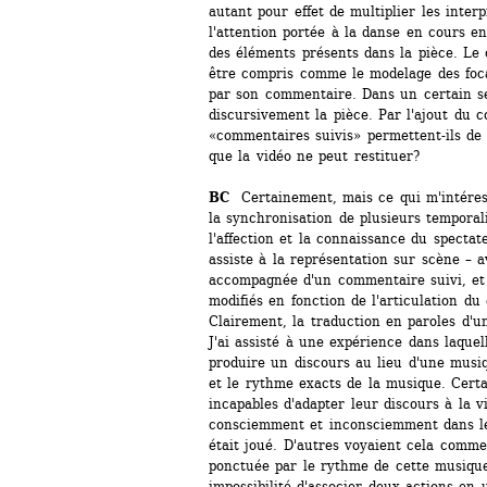
autant pour effet de multiplier les inter
l'attention portée à la danse en cours e
des éléments présents dans la pièce. Le
être compris comme le modelage des focal
par son commentaire. Dans un certain se
discursivement la pièce. Par l'ajout du c
«commentaires suivis» permettent-ils de r
que la vidéo ne peut restituer?
BC 
Certainement, mais ce qui m'intéress
la synchronisation de plusieurs temporali
l'affection et la connaissance du spectateu
assiste à la représentation sur scène – av
accompagnée d'un commentaire suivi, et 
modifiés en fonction de l'articulation du
Clairement, la traduction en paroles d'un
J'ai assisté à une expérience dans laquel
produire un discours au lieu d'une musiq
et le rythme exacts de la musique. Certa
incapables d'adapter leur discours à la vi
consciemment et inconsciemment dans leu
était joué. D'autres voyaient cela comm
ponctuée par le rythme de cette musique.
impossibilité d'associer deux actions en 