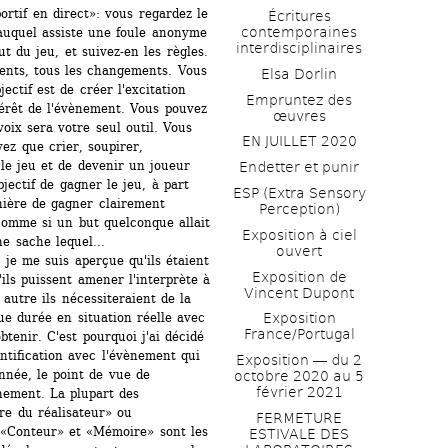
f en direct»: vous regardez le 
Écritures 
contemporaines 
quel assiste une foule anonyme 
interdisciplinaires
t du jeu, et suivez-en les règles. 
ents, tous les changements. Vous 
Elsa Dorlin
ctif est de créer l'excitation 
Empruntez des 
térêt de l'évènement. Vous pouvez 
œuvres
oix sera votre seul outil. Vous 
EN JUILLET 2020
z que crier, soupirer, 
 le jeu et de devenir un joueur 
Endetter et punir
bjectif de gagner le jeu, à part 
ESP (Extra Sensory 
nière de gagner clairement 
Perception)
omme si un but quelconque allait 
Exposition à ciel 
e sache lequel... 
ouvert
 je me suis aperçue qu'ils étaient 
Exposition de 
ls puissent amener l'interprète à 
Vincent Dupont
autre ils nécessiteraient de la 
ue durée en situation réelle avec 
Exposition 
France/Portugal
btenir. C'est pourquoi j'ai décidé 
ntification avec l'évènement qui 
Exposition ― du 2 
née, le point de vue de 
octobre 2020 au 5 
février 2021
nement. La plupart des 
e du réalisateur» ou 
FERMETURE 
. «Conteur» et «Mémoire» sont les 
ESTIVALE DES 