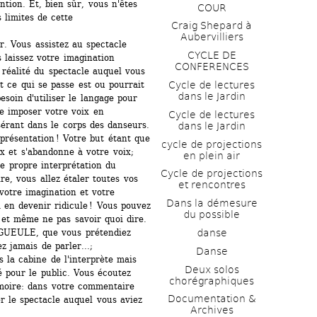
ntion. Et, bien sûr, vous n'êtes 
COUR
limites de cette 
Craig Shepard à 
Aubervilliers
 Vous assistez au spectacle 
CYCLE DE 
 laissez votre imagination 
CONFERENCES
 réalité du spectacle auquel vous 
Cycle de lectures 
t ce qui se passe est ou pourrait 
dans le Jardin
soin d'utiliser le langage pour 
 imposer votre voix en 
Cycle de lectures 
érant dans le corps des danseurs. 
dans le Jardin
résentation ! Votre but étant que 
cycle de projections 
x et s'abandonne à votre voix;
en plein air
 propre interprétation du 
Cycle de projections 
re, vous allez étaler toutes vos 
et rencontres
votre imagination et votre 
Dans la démesure 
 en devenir ridicule ! Vous pouvez 
du possible
 et même ne pas savoir quoi dire. 
danse
GUEULE, que vous prétendiez 
z jamais de parler...;
Danse
a cabine de l'interprète mais 
Deux solos 
 pour le public. Vous écoutez 
chorégraphiques
émoire: dans votre commentaire 
Documentation & 
r le spectacle auquel vous aviez 
Archives