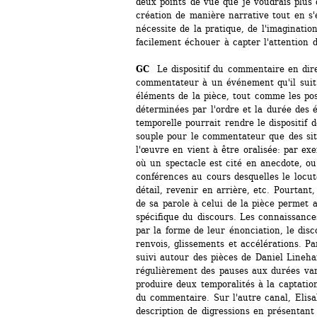
deux points de vue que je voudrais plus 
création de manière narrative tout en s'é
nécessite de la pratique, de l'imagination
facilement échouer à capter l'attention 
GC 
Le dispositif du commentaire en dire
commentateur à un événement qu'il suit. 
éléments de la pièce, tout comme les poss
déterminées par l'ordre et la durée des 
temporelle pourrait rendre le dispositif
souple pour le commentateur que des situ
l'œuvre en vient à être oralisée: par exe
où un spectacle est cité en anecdote, ou
conférences au cours desquelles le locute
détail, revenir en arrière, etc. Pourtant,
de sa parole à celui de la pièce permet a
spécifique du discours. Les connaissance
par la forme de leur énonciation, le disc
renvois, glissements et accélérations. P
suivi autour des pièces de Daniel Lineha
régulièrement des pauses aux durées vari
produire deux temporalités à la captation
du commentaire. Sur l'autre canal, Elisa
description de digressions en présentant 