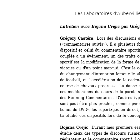
Les Laboratoires d’Aubervilli
Entretien avec Bojana Cvejic 
par Grég
Grégory Castéra 
Lors des discussions a
(«commentaires suivis»), il a plusieurs f
dispositif et celui du commentaire sportif.
couplée à un événement, un des traits c
sportif est la modification de la forme de
victoire ou d'un point marqué. C'est le c
du changement d'intonation lorsque le «
de football, ou l'accélération de la cade
course de chevaux progresse. La danse ne
ces modifications du cours de la parole s
des Running Commentaries. D'autres typ
sont peut-être plus proches, comme par 
bonus de DVD¹, les reportages en direct, d
tu étudié ces dispositifs lors de la concep
Bojana Cvejic 
Durant mes premiers essa
étudié deux des types de discours susme
réalisateur et le commentaire sportif. Lo