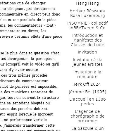
prétations que de changer 
Hang Hang
n ne désignant pas directement 
Herbier Résistant 
 commentaire en direct peut donc 
Rosa Luxemburg
es et temporalités de la pièce 
INSOMNIE - collectif 
ns, les commentateurs « font » 
inBEATween & Co
ommentaire en direct, les 
Introduction et 
evivre certains effets d'une pièce 
Manifeste des 
Classes de Lutte
Invitation
e le plus dans ta question c'est 
tés divergentes: la perception, 
Invitation à de 
r lorsqu'il voit la vidéo ou qu'il 
jeunes artistes 
ant d'y avoir assisté 
Invitation à la 
ces trois mêmes procédés 
rencontre
 discours du commentateur. 
Jerk Off 2024
 flot de pensées est impossible. 
Jérome Bel (1995)
le des musiciens tentaient de 
ue, tout en suivant la structure 
L'accueil en 1386 
ins se sentaient bloqués ou 
perles
tesse des pensées défilant 
L'agence de 
r esprit lorsque le morceau 
chorégraphie de 
e une performance verbale 
proximité
 J'aimerais transformer cette 
La bascule d’un 
une contrainte qui permettrait un 