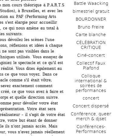
Battle Waacking
e mon cours théorique à P.A.R.T.S 
udios), à Bruxelles, et avec les 
bimestriel gratuit
tion au PAF (Performing Arts 
BOURDONNER
 s'est élargie pour accueillir 
Bruno Freire
, ce qui nous amène au total à 
les suivants:
Carte blanche
s dévoilez les scènes l'une 
CÉLÉBRATION 
ons, réflexions et idées à chaque 
CRITIQUE
 ne sont pas visibles dans le 
Ciné-concert
chniques utilisés. Vous essayez de 
iniez le spectacle et ce qu'il est 
Collectif Faux 
Plafond 
a réalité. Vous dites également au 
s ce que vous voyez. Dans ce 
Colloque 
acle comme s'il était vôtre;
international & 
soirées de 
 savez exactement comment 
performances 
réé, ce que vous avez à faire et 
rps et quelle direction suivre. 
concert
omme pour dévoiler votre état 
Concert dispersé
présentation. Votre état sera 
Conférence, queer 
alisateur – il s'agit de votre état 
merch & djset
re, votre but étant de donner 
e ils n'ont jamais accès. Mais 
Conférences-
Performances
ur, vous n'avez jamais réellement 