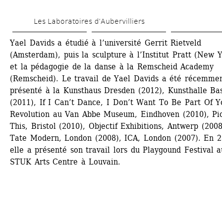
Aller 
Les Laboratoires d’Aubervilliers
au 
contenu 
Yael Davids a étudié à l’université Gerrit Rietveld 
(Amsterdam), puis la sculpture à l’Institut Pratt (New Y
principal
et la pédagogie de la danse à la Remscheid Academy 
(Remscheid). Le travail de Yael Davids a été récemmen
présenté à la Kunsthaus Dresden (2012), Kunsthalle Bas
(2011), If I Can’t Dance, I Don’t Want To Be Part Of Yo
Revolution au Van Abbe Museum, Eindhoven (2010), Pic
This, Bristol (2010), Objectif Exhibitions, Antwerp (2008)
Tate Modern, London (2008), ICA, London (2007). En 20
elle a présenté son travail lors du Playgound Festival au
STUK Arts Centre à Louvain.