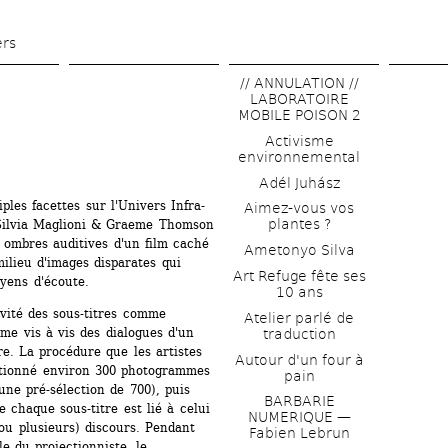
Aller 
au 
ers
contenu 
// ANNULATION // 
principal
LABORATOIRE 
MOBILE POISON 2
Activisme 
environnemental
Adél Juhász
ples facettes sur l'Univers Infra-
Aimez-vous vos 
plantes ?
Silvia Maglioni & Graeme Thomson 
 ombres auditives d'un film caché 
Ametonyo Silva
ilieu d'images disparates qui 
Art Refuge fête ses 
yens d'écoute.
10 ans
vité des sous-titres comme 
Atelier parlé de 
e vis à vis des dialogues d'un 
traduction
e. La procédure que les artistes 
Autour d'un four à 
ectionné environ 300 photogrammes 
pain
'une pré-sélection de 700), puis 
BARBARIE 
 chaque sous-titre est lié à celui 
NUMERIQUE — 
ou plusieurs) discours. Pendant 
Fabien Lebrun
e du projectionniste, le 