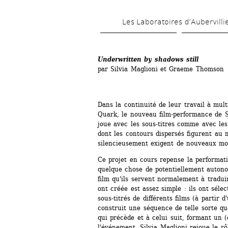
Les Laboratoires d’Aubervilli
Underwritten by shadows still
par Silvia Maglioni et Graeme Thomson
Dans la continuité de leur travail à multi
Quark, le nouveau film-performance de 
joue avec les sous-titres comme avec les
dont les contours dispersés figurent au m
silencieusement exigent de nouveaux mo
Ce projet en cours repense la performati
quelque chose de potentiellement autonom
film qu'ils servent normalement à traduir
ont créée est assez simple : ils ont sél
sous-titrés de différents films (à partir d
construit une séquence de telle sorte que
qui précède et à celui suit, formant un (
l'événement, Silvia Maglioni rejoue le rôl