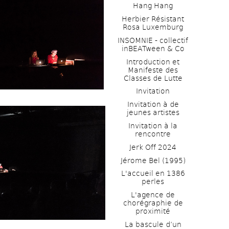
Hang Hang
Herbier Résistant 
Rosa Luxemburg
INSOMNIE - collectif 
inBEATween & Co
Introduction et 
Manifeste des 
Classes de Lutte
Invitation
Invitation à de 
jeunes artistes 
Invitation à la 
rencontre
Jerk Off 2024
Jérome Bel (1995)
L'accueil en 1386 
perles
L'agence de 
chorégraphie de 
proximité
La bascule d’un 