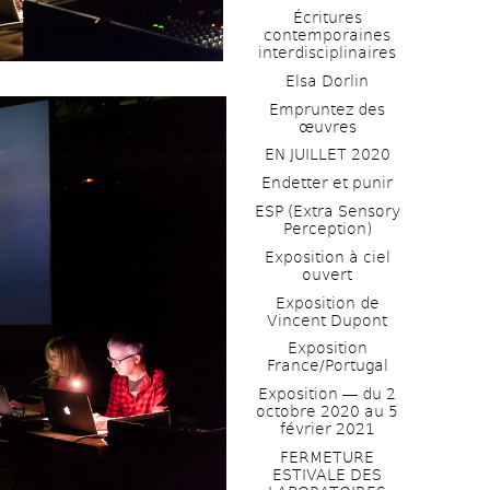
Écritures 
contemporaines 
interdisciplinaires
Elsa Dorlin
Empruntez des 
œuvres
EN JUILLET 2020
Endetter et punir
ESP (Extra Sensory 
Perception)
Exposition à ciel 
ouvert
Exposition de 
Vincent Dupont
Exposition 
France/Portugal
Exposition ― du 2 
octobre 2020 au 5 
février 2021
FERMETURE 
ESTIVALE DES 