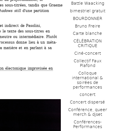
Battle Waacking
s sous-titrées, tandis que Graeme 
bimestriel gratuit
hadows still
d'une partition 
BOURDONNER
t indirect de Pasolini, 
Bruno Freire
le texte des sous-titres en 
Carte blanche
eutre ou intermédiaire. Plutôt 
CÉLÉBRATION 
processus donne lieu à un méta-
CRITIQUE
a matière et en parlant à sa 
Ciné-concert
Collectif Faux 
Plafond 
ion électonique improvisée en 
Colloque 
international & 
soirées de 
performances 
concert
Concert dispersé
Conférence, queer 
merch & djset
Conférences-
Performances