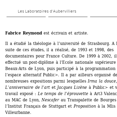
Aller 
Les Laboratoires d’Aubervilliers
au 
contenu 
principal
Fabrice Reymond
est écrivain et artiste.
Il a étudié la théologie à l’université de Strasbourg. A l
suite de ces études, il a réalisé, de 1993 et 1998, des 
documentaires pour France Culture. De 1999 à 2002, il 
effectué un post-diplôme à l'Ecole nationale supérieure 
Beaux-Arts de Lyon, puis participé à la programmation 
l’espace alternatif Public>. Il a par ailleurs organisé de
nombreuses expositions parmi lesquelles 
Irma la douce
,
L’anniversaire de l’art
et 
Jacques Lizène
à Public> et v
travail exposé : 
Le temps de l’éprouvette
à Art3 Valence
au MAC de Lyon, 
Nescafer
au Transpalette de Bourges 
l’Institut Français de Stuttgart et 
Proposition
à la Mlis 
Villeurbanne.