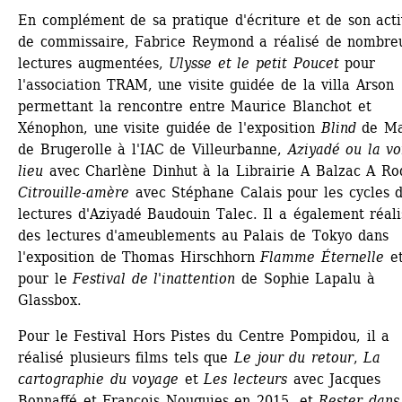
En complément de sa pratique d'écriture et de son activ
de commissaire, Fabrice Reymond a réalisé de nombreu
lectures augmentées, 
Ulysse et le petit Poucet
pour 
l'association TRAM, une visite guidée de la villa Arson 
permettant la rencontre entre Maurice Blanchot et 
Xénophon, une visite guidée de l'exposition 
Blind
de Mar
de Brugerolle à l'IAC de Villeurbanne, 
Aziyadé ou la voi
lieu
avec Charlène Dinhut à la Librairie A Balzac A Rod
Citrouille-amère
avec Stéphane Calais pour les cycles d
lectures d'Aziyadé Baudouin Talec. Il a également réalis
des lectures d'ameublements au Palais de Tokyo dans 
l'exposition de Thomas Hirschhorn 
Flamme Éternelle
et
pour le 
Festival de l'inattention
de Sophie Lapalu à 
Glassbox.
Pour le Festival Hors Pistes du Centre Pompidou, il a 
réalisé plusieurs films tels que 
Le jour du retour
, 
La 
cartographie du voyage
et 
Les lecteurs
avec Jacques 
Bonnaffé et François Nouguies en 2015, et 
Rester dans 