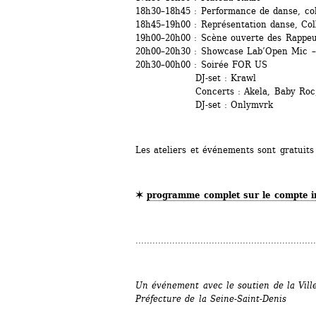
18h30–18h45 : Performance de danse, col
18h45–19h00 : Représentation danse, Coll
19h00–20h00 : Scène ouverte des Rappeu
20h00–20h30 : Showcase Lab’Open Mic – 
20h30–00h00 : Soirée FOR US
DJ-set : Krawl 
Concerts : Akela, Baby Roc, Bee
DJ-set : Onlymvrk
Les ateliers et événements sont gratuits 
✶ 
programme complet sur le compte i
................................................................
Un événement avec le soutien de la Ville 
Préfecture de la Seine-Saint-Denis