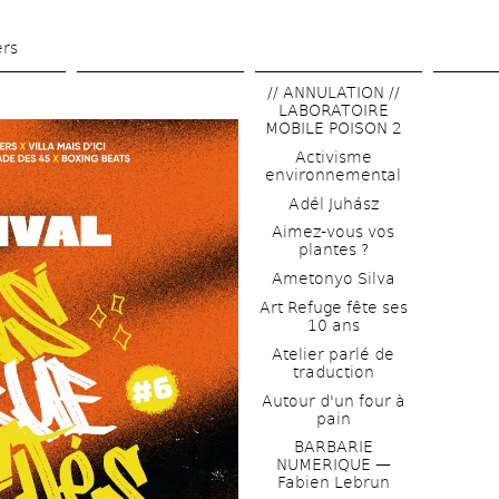
Aller 
au 
ers
contenu 
// ANNULATION // 
principal
LABORATOIRE 
MOBILE POISON 2
Activisme 
environnemental
Adél Juhász
Aimez-vous vos 
plantes ?
Ametonyo Silva
Art Refuge fête ses 
10 ans
Atelier parlé de 
traduction
Autour d'un four à 
pain
BARBARIE 
NUMERIQUE — 
Fabien Lebrun