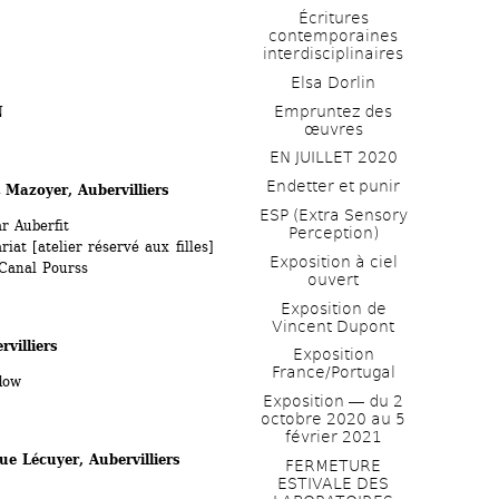
Écritures 
contemporaines 
interdisciplinaires
Elsa Dorlin
Empruntez des 
N
œuvres
EN JUILLET 2020
Endetter et punir
 Mazoyer, Aubervilliers
ESP (Extra Sensory 
r Auberfit
Perception)
at [atelier réservé aux filles]
Exposition à ciel 
 Canal Pourss
ouvert
Exposition de 
Vincent Dupont
villiers
Exposition 
France/Portugal
dow 
Exposition ― du 2 
octobre 2020 au 5 
février 2021
ue Lécuyer, Aubervilliers
FERMETURE 
ESTIVALE DES 