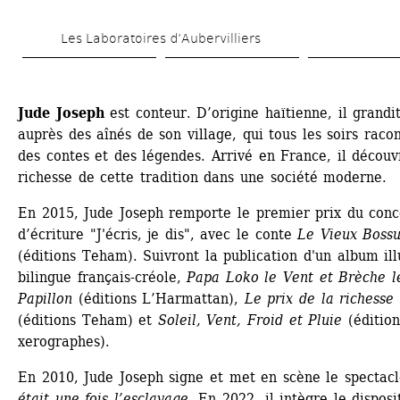
Aller 
Les Laboratoires d’Aubervilliers
au 
contenu 
principal
Jude Joseph
est conteur. D’origine haïtienne, il grandit
auprès des aînés de son village, qui tous les soirs racon
des contes et des légendes. Arrivé en France, il découvr
richesse de cette tradition dans une société moderne.
En 2015, Jude Joseph remporte le premier prix du conco
d’écriture "J'écris, je dis", avec le conte 
Le Vieux Boss
(éditions Teham). Suivront la publication d'un album illu
bilingue français-créole, 
Papa Loko le Vent et Brèche le
Papillon
(éditions L’Harmattan), 
Le prix de la richesse
(éditions Teham) et 
Soleil, Vent, Froid et Pluie
(éditions
xerographes).
En 2010, Jude Joseph signe et met en scène le spectacl
était une fois l’esclavage. 
En 2022, il intègre le dispositi