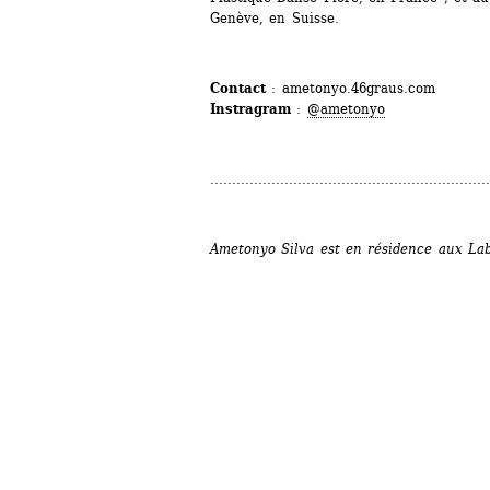
Genève, en Suisse.
Contact
: ametonyo.46graus.com
Instragram
: 
@ametonyo
................................................................
Ametonyo Silva est en résidence aux La