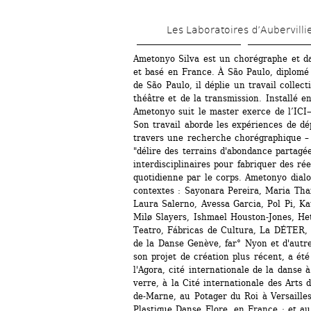
Les Laboratoires d’Aubervilli
Ametonyo Silva est un chorégraphe et da
et basé en France. À São Paulo, diplomé 
de São Paulo, il déplie un travail collecti
théâtre et de la transmission. Installé e
Ametonyo suit le master exerce de l’ICI
Son travail aborde les expériences de dé
travers une recherche chorégraphique –
"délire des terrains d'abondance partagée
interdisciplinaires pour fabriquer des ré
quotidienne par le corps. Ametonyo dialog
contextes : Sayonara Pereira, Maria Thais
Laura Salerno, Avessa Garcia, Pol Pi, K
Milø Slayers, Ishmael Houston-Jones, He
Teatro, Fábricas de Cultura, La DÉTER,
de la Danse Genève, far° Nyon et d'autr
son projet de création plus récent, a ét
l'Agora, cité internationale de la danse 
verre, à la Cité internationale des Arts 
de-Marne, au Potager du Roi à Versailles
Plastique Danse Flore, en France ; et au