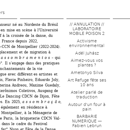
Aller 
au 
ers
contenu 
// ANNULATION // 
nseur né au Nordeste du Brésil 
principal
LABORATOIRE 
en mise en scène à l'Université 
MOBILE POISON 2
f à la croisée de la danse, du 
Activisme 
n France depuis 2022, 
environnemental
—CCN de Montpellier (2022-2024). 
placement et de migration à 
Adél Juhász
 
a s s o m b r a m e n t o s
– qui 
Aimez-vous vos 
". Il s’engage dans des pratiques 
plantes ?
enchantements de la vie 
Ametonyo Silva
ue avec différent·es artistes et 
, Flavia Pinheiro, Eduardo Joly, 
Art Refuge fête ses 
10 ans
aterina Andreou, Maxime Guedaly, 
terônimos Coletivos, Ausgang de 
Atelier parlé de 
 Le Dancing CDCN de Dijon, Fête 
traduction
es. En 2025,
a s s o m b r a ç ã o
, 
Autour d'un four à 
é également en résidence à 
pain
à Montpellier, à la Ménagerie de 
BARBARIE 
de Paris, la briqueterie CDCN Val-
NUMERIQUE — 
 dans le cadre du Festival 
Fabien Lebrun
 far° Nyon et Fête de la Danse 