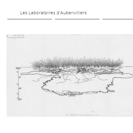
Aller 
Les Laboratoires d’Aubervilliers
au 
contenu 
principal