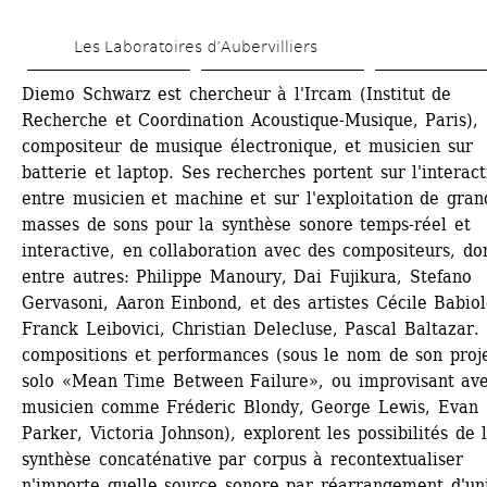
Aller 
Les Laboratoires d’Aubervilliers
au 
contenu 
Diemo Schwarz est chercheur à l'Ircam (Institut de 
Recherche et Coordination Acoustique-Musique, Paris), 
principal
compositeur de musique électronique, et musicien sur 
batterie et laptop. Ses recherches portent sur l'interact
entre musicien et machine et sur l'exploitation de grand
masses de sons pour la synthèse sonore temps-réel et 
interactive, en collaboration avec des compositeurs, don
entre autres: Philippe Manoury, Dai Fujikura, Stefano 
Gervasoni, Aaron Einbond, et des artistes Cécile Babiole
Franck Leibovici, Christian Delecluse, Pascal Baltazar. 
compositions et performances (sous le nom de son proje
solo «Mean Time Between Failure», ou improvisant ave
musicien comme Fréderic Blondy, George Lewis, Evan 
Parker, Victoria Johnson), explorent les possibilités de l
synthèse concaténative par corpus à recontextualiser 
n'importe quelle source sonore par réarrangement d'uni