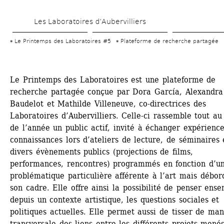
Aller 
Les Laboratoires d’Aubervilliers
au 
contenu 
Le Printemps des Laboratoires #5
Plateforme de recherche partagée
principal
Le Printemps des Laboratoires est une plateforme de 
recherche partagée conçue par Dora García, Alexandra 
Baudelot et Mathilde Villeneuve, co-directrices des 
Laboratoires d’Aubervilliers. Celle-ci rassemble tout au 
de l’année un public actif, invité à échanger expériences
connaissances lors d’ateliers de lecture, de séminaires e
divers évènements publics (projections de films, 
performances, rencontres) programmés en fonction d’un
problématique particulière afférente à l’art mais débord
son cadre. Elle offre ainsi la possibilité de penser ense
depuis un contexte artistique, les questions sociales et 
politiques actuelles. Elle permet aussi de tisser de mani
transversale des liens entre les différents projets menés