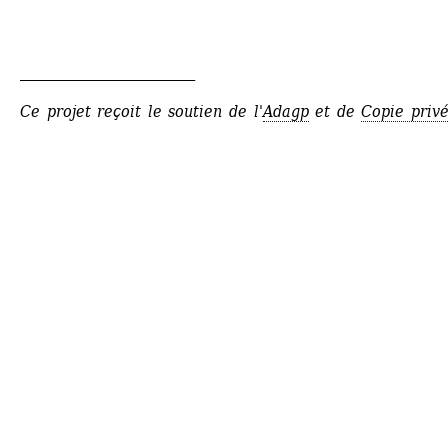
_________________________
Ce projet reçoit le soutien de l'
Adagp
et de 
Copie priv