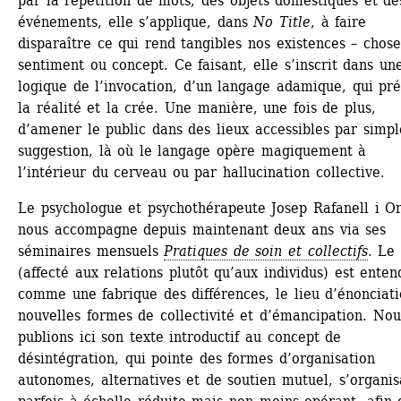
par la répétition de mots, des objets domestiques et des
événements, elle s’applique, dans 
No Title
, à faire 
disparaître ce qui rend tangibles nos existences – chose,
sentiment ou concept. Ce faisant, elle s’inscrit dans une
logique de l’invocation, d’un langage adamique, qui pré
la réalité et la crée. Une manière, une fois de plus, 
d’amener le public dans des lieux accessibles par simple
suggestion, là où le langage opère magiquement à 
l’intérieur du cerveau ou par hallucination collective.
Le psychologue et psychothérapeute Josep Rafanell i Or
nous accompagne depuis maintenant deux ans via ses 
séminaires mensuels 
Pratiques de soin et collectifs
. Le 
(affecté aux relations plutôt qu’aux individus) est entend
comme une fabrique des différences, le lieu d’énonciati
nouvelles formes de collectivité et d’émancipation. Nous
publions ici son texte introductif au concept de 
désintégration, qui pointe des formes d’organisation 
autonomes, alternatives et de soutien mutuel, s’organisa