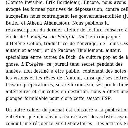
(Comité invisible, Erik Bordeleau). Encore, nous avons 
évoqué les formes positives de dépossession, contre cell
auxquelles nous contraignent les gouvernementalités (Ju
Butler et Athena Athanasiou). Nous publions la 
retranscription du dernier atelier de lecture consacré à
étude de
L’Exégèse de Philip K. Dick
en compagnie 
d’Hélène Collon, traductrice de l’ouvrage, de Louis Cast
auteur et acteur, et de Pacôme Thiellement, auteur, 
spécialiste entre autres de Dick, de culture pop et de la
gnose. 
L’Exégèse
, ce journal tenu secret pendant des 
années, non destiné à être publié, contenant des notes s
les visions et les rêves de l’auteur, ainsi que ses lettres,
travaux préparatoires, ses réflexions sur ses productions
antérieures et sur celles en gestation, nous a offert une
plongée formidable pour clore cette saison 
ESP
.
Un autre cahier du journal est consacré à la publication
entretien que nous avons réalisé avec des artistes ayant
conduit une résidence aux Laboratoires – les artistes Sil