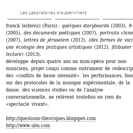
Aller 
Les Laboratoires d’Aubervilliers
au 
contenu 
franck leibovici (Paris) : 
quelques storyboards 
(2003), 
9
(2005), 
des documents poétiques 
(2007), 
portraits chino
principal
(2007), 
lettres de jérusalem
(2012), 
(des formes de vie)
une écologie des pratiques artistiques
(2012), 
filibuster
lecture)
(2013).
développe depuis quatre ans un mini-opéra pour non-
musiciens, projet conçu comme instrument de redescript
des «conflits de basse intensité». les performances, fond
sur des protocoles de la musique expérimentale, de la 
danse, des sciences studies ou de l'analyse 
conversationnelle, ne relèvent toutefois en rien du 
«spectacle vivant».
http://questions-theoriques.blogspot.com
http://www.ubu.com