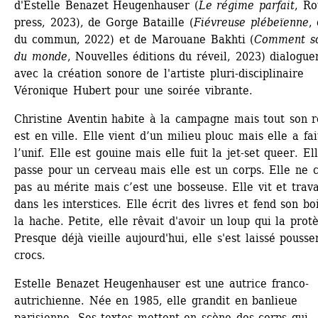
d'Estelle Benazet Heugenhauser (
Le régime parfait
, Ro
press, 2023), de Gorge Bataille (
Fiévreuse plébeïenne
, 
du commun, 2022) et de Marouane Bakhti (
Comment sor
du monde
, Nouvelles éditions du réveil, 2023) dialoguen
avec la création sonore de l'artiste pluri-disciplinaire 
Véronique Hubert pour une soirée vibrante.
Christine Aventin habite à la campagne mais tout son r
est en ville. Elle vient d’un milieu plouc mais elle a fait
l’unif. Elle est gouine mais elle fuit la jet-set queer. Ell
passe pour un cerveau mais elle est un corps. Elle ne cr
pas au mérite mais c’est une bosseuse. Elle vit et travai
dans les interstices. Elle écrit des livres et fend son boi
la hache. Petite, elle rêvait d'avoir un loup qui la protè
Presque déjà vieille aujourd'hui, elle s'est laissé pousser
crocs.
Estelle Benazet Heugenhauser est une autrice franco-
autrichienne. Née en 1985, elle grandit en banlieue 
parisienne. Ses textes mettent en scène des corps qui 