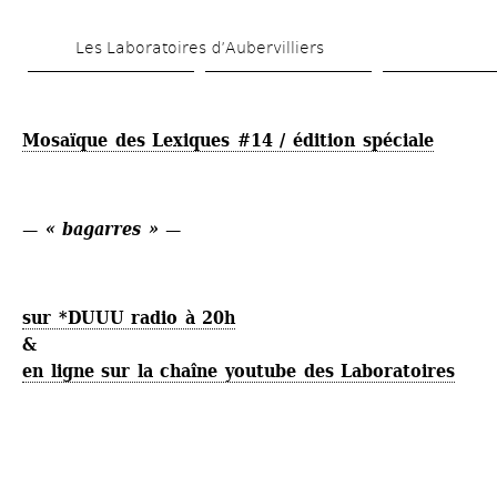
Aller 
Les Laboratoires d’Aubervilliers
au 
contenu 
principal
Mosaïque des Lexiques #14 / édition spéciale
— 
« bagarres »
—
sur *DUUU radio à 20h
&
en ligne sur la chaîne youtube des Laboratoires