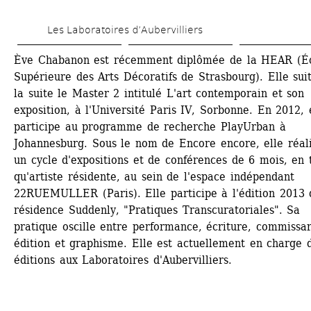
Aller 
Les Laboratoires d’Aubervilliers
au 
contenu 
Ève Chabanon est récemment diplômée de la HEAR (Éc
Supérieure des Arts Décoratifs de Strasbourg). Elle suit
principal
la suite le Master 2 intitulé L'art contemporain et son 
exposition, à l'Université Paris IV, Sorbonne. En 2012, e
participe au programme de recherche PlayUrban à 
Johannesburg. Sous le nom de Encore encore, elle réalis
un cycle d'expositions et de conférences de 6 mois, en t
qu'artiste résidente, au sein de l'espace indépendant 
22RUEMULLER (Paris). Elle participe à l'édition 2013 d
résidence Suddenly, "Pratiques Transcuratoriales". Sa 
pratique oscille entre performance, écriture, commissari
édition et graphisme. Elle est actuellement en charge d
éditions aux Laboratoires d'Aubervilliers.