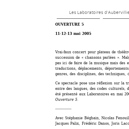
Les Laboratoires d’Aubervilli
OUVERTURE 5
11-12-13 mai 2005
Vrai-faux concert pour plateau de théâtr
succession de « chansons parlées ». Malgr
pas ici de faire de la musique mais des ex
traductions, déplacements, déportements,
genres, des disciplines, des techniques, 
Ce spectacle pose une réflexion sur la tra
entre des langues, des codes culturels, des
été présenté aux Laboratoires en mai 200
Ouverture 5
. 
--------------
Avec Stéphanie Béghain, Nicolas Fenouil
Jacques Palix, Frédéric Danos, Joris Lacos