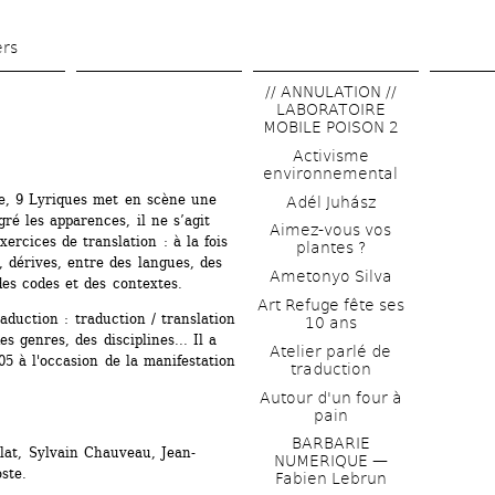
Aller 
au 
ers
contenu 
// ANNULATION // 
principal
LABORATOIRE 
MOBILE POISON 2
Activisme 
environnemental
e, 9 Lyriques met en scène une 
Adél Juhász
é les apparences, il ne s’agit 
Aimez-vous vos 
ercices de translation : à la fois 
plantes ?
 dérives, entre des langues, des 
Ametonyo Silva
des codes et des contextes. 
Art Refuge fête ses 
duction : traduction / translation 
10 ans
 genres, des disciplines... Il a 
Atelier parlé de 
5 à l'occasion de la manifestation 
traduction
Autour d'un four à 
pain
BARBARIE 
lat, Sylvain Chauveau, Jean-
NUMERIQUE — 
te. 
Fabien Lebrun