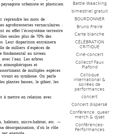
Battle Waacking
aysagiste urbaniste et plasticien
bimestriel gratuit
BOURDONNER
r reprendre les mots de 
s agroforesteries vernaculaires : 
Bruno Freire
nt en effet l’écosystème terrestre 
Carte blanche
elles seules plus de 70% des 
CÉLÉBRATION 
s. Leur disparition entrainera 
CRITIQUE
e de milliers d’espèces de 
le fondamental au niveau 
Ciné-concert
 avec l’eau. Les arbres 
Collectif Faux 
s atmosphériques et 
Plafond 
assortiment de multiples espèces 
Colloque 
, vivant en symbiose. On parle 
international & 
s plantes basses, le gibier, les 
soirées de 
performances 
concert
st à mettre en relation avec 
Concert dispersé
Conférence, queer 
merch & djset
, habitats, micro-habitat, etc. — 
Conférences-
a désorganisation, d’où le rôle 
Performances
t par exemple ;