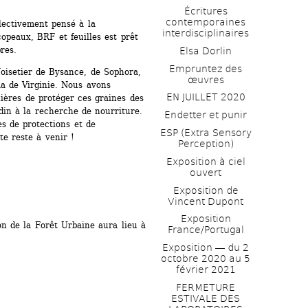
Écritures 
contemporaines 
lectivement pensé à la 
interdisciplinaires
opeaux, BRF et feuilles est prêt 
res. 
Elsa Dorlin
Empruntez des 
oisetier de Bysance, de Sophora, 
œuvres
a de Virginie. Nous avons 
EN JUILLET 2020
ères de protéger ces graines des 
din à la recherche de nourriture. 
Endetter et punir
 de protections et de 
ESP (Extra Sensory 
te reste à venir ! 
Perception)
Exposition à ciel 
ouvert
Exposition de 
Vincent Dupont
Exposition 
n de la Forêt Urbaine aura lieu à 
France/Portugal
Exposition ― du 2 
octobre 2020 au 5 
février 2021
.
FERMETURE 
ESTIVALE DES 