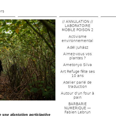
Aller 
au 
ers
contenu 
// ANNULATION // 
principal
LABORATOIRE 
MOBILE POISON 2
Activisme 
environnemental
Adél Juhász
Aimez-vous vos 
plantes ?
Ametonyo Silva
Art Refuge fête ses 
10 ans
Atelier parlé de 
traduction
Autour d'un four à 
pain
BARBARIE 
NUMERIQUE — 
Fabien Lebrun
e 
une plantation participative