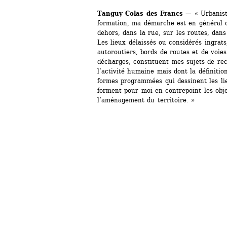
Tanguy Colas des Francs
— « Urbaniste
formation, ma démarche est en général c
dehors, dans la rue, sur les routes, dans l
Les lieux délaissés ou considérés ingrats,
autoroutiers, bords de routes et de voies 
décharges, constituent mes sujets de rech
l’activité humaine mais dont la définitio
formes programmées qui dessinent les lie
forment pour moi en contrepoint les obje
l’aménagement du territoire. »