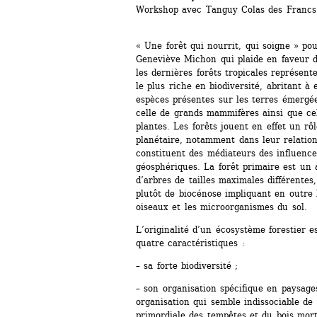
Workshop avec Tanguy Colas des Francs p
« Une forêt qui nourrit, qui soigne » pou
Geneviève Michon qui plaide en faveur de
les dernières forêts tropicales représente
le plus riche en biodiversité, abritant à 
espèces présentes sur les terres émergée
celle de grands mammifères ainsi que cell
plantes. Les forêts jouent en effet un rô
planétaire, notamment dans leur relation
constituent des médiateurs des influence
géosphériques. La forêt primaire est un 
d’arbres de tailles maximales différentes
plutôt de biocénose impliquant en outre le
oiseaux et les microorganismes du sol.
L’originalité d’un écosystème forestier e
quatre caractéristiques :
– sa forte biodiversité ;
– son organisation spécifique en paysages
organisation qui semble indissociable de s
primordiale des tempêtes et du bois mor