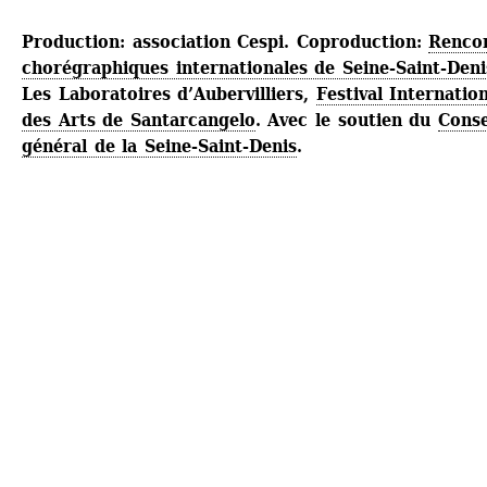
Production: association Cespi. Coproduction: 
Rencon
chorégraphiques internationales de Seine-Saint-Deni
Les Laboratoires d’Aubervilliers, 
Festival Internation
des Arts de Santarcangelo
. Avec le soutien du 
Consei
général de la Seine-Saint-Denis
.