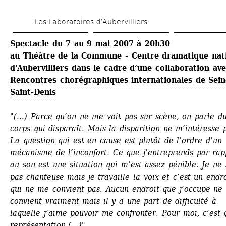
Aller 
Les Laboratoires d’Aubervilliers
au 
contenu 
Spectacle du 7 au 9 mai 2007 à 20h30
au Théâtre de la Commune - Centre dramatique nati
principal
d'Aubervilliers dans le cadre d’une collaboration ave
Rencontres chorégraphiques 
internationales de Sein
Saint-Denis
"(...) Parce qu’on ne me voit pas sur scène, on parle du
corps qui disparaît. Mais la disparition ne m’intéresse p
La question qui est en cause est plutôt de l’ordre d’un 
mécanisme de l’inconfort. Ce que j’entreprends par rapp
au son est une situation qui m’est assez pénible. Je ne s
pas chanteuse mais je travaille la voix et c’est un endro
qui ne me convient pas. Aucun endroit que j’occupe ne 
convient vraiment mais il y a une part de difficulté à 
laquelle j’aime pouvoir me confronter. Pour moi, c’est ç
représentation.(...)"