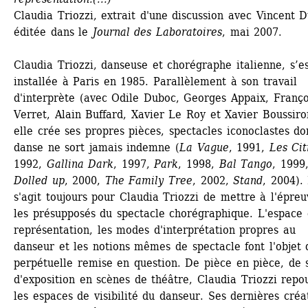
Claudia Triozzi, extrait d'une discussion avec Vincent D
éditée dans le 
Journal des Laboratoires
, mai 2007. 
Claudia Triozzi, danseuse et chorégraphe italienne, s’es
installée à Paris en 1985. Parallèlement à son travail 
d'interprète (avec Odile Duboc, Georges Appaix, Françoi
Verret, Alain Buffard, Xavier Le Roy et Xavier Boussiro
elle crée ses propres pièces, spectacles iconoclastes don
danse ne sort jamais indemne (
La Vague
, 1991, 
Les Cit
1992, 
Gallina Dark
, 1997, 
Park
, 1998, 
Bal Tango
, 1999,
Dolled up
, 2000, 
The Family Tree
, 2002, 
Stand
, 2004). I
s'agit toujours pour Claudia Triozzi de mettre à l'épreuv
les présupposés du spectacle chorégraphique. L'espace 
représentation, les modes d'interprétation propres au 
danseur et les notions mêmes de spectacle font l'objet d
perpétuelle remise en question. De pièce en pièce, de s
d'exposition en scènes de théâtre, Claudia Triozzi repou
les espaces de visibilité du danseur. Ses dernières créat