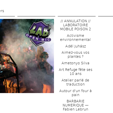
Aller 
au 
ers
contenu 
// ANNULATION // 
principal
LABORATOIRE 
MOBILE POISON 2
Activisme 
environnemental
Adél Juhász
Aimez-vous vos 
plantes ?
Ametonyo Silva
Art Refuge fête ses 
10 ans
Atelier parlé de 
traduction
Autour d'un four à 
pain
BARBARIE 
NUMERIQUE — 
Fabien Lebrun