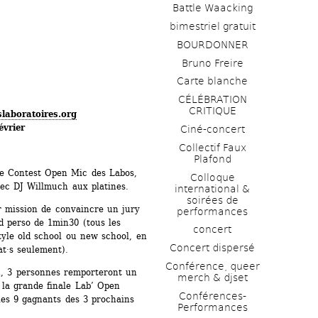
Battle Waacking
bimestriel gratuit
BOURDONNER
Bruno Freire
Carte blanche
CÉLÉBRATION 
CRITIQUE
laboratoires.org
évrier
Ciné-concert
Collectif Faux 
Plafond 
e Contest Open Mic des Labos, 
Colloque 
vec DJ Willmuch aux platines.
international & 
soirées de 
r mission de convaincre un jury 
performances 
d perso de 1min30 (tous les 
concert
tyle old school ou new school, en 
Concert dispersé
t·s seulement).
Conférence, queer 
n, 3 personnes remporteront un 
merch & djset
la grande finale Lab’ Open 
Conférences-
les 9 gagnants des 3 prochains 
Performances