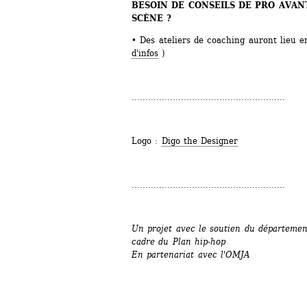
BESOIN DE CONSEILS DE PRO AVAN
SCÈNE ?
• Des ateliers de coaching auront lieu 
d'infos
)
........................................................
Logo : 
Digo the Designer
........................................................
Un projet avec le soutien du département
cadre du Plan hip-hop
En partenariat avec l'OMJA