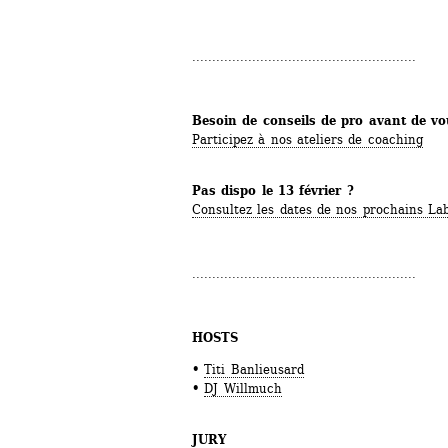
........................................................
Besoin de conseils de pro avant de vo
Participez à nos ateliers de coaching
Pas dispo le 13 février ? 
Consultez les dates de nos prochains La
........................................................
HOSTS
• 
Titi Banlieusard
•
DJ Willmuch
JURY