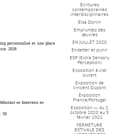
Écritures 
contemporaines 
interdisciplinaires
Elsa Dorlin
Empruntez des 
œuvres
EN JUILLET 2020
ng personnalisé et une place 
juin 2026.
Endetter et punir
ESP (Extra Sensory 
Perception)
Exposition à ciel 
ouvert
Exposition de 
Vincent Dupont
Exposition 
France/Portugal
ébutant·es bienvenu·es
Exposition ― du 2 
octobre 2020 au 5 
: 30
février 2021
FERMETURE 
ESTIVALE DES 