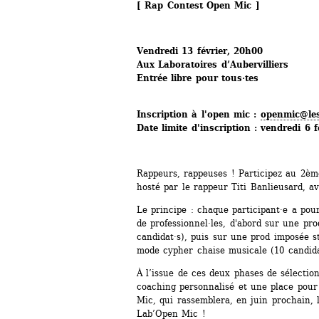
[ Rap Contest Open Mic ]
Vendredi 13 février, 20h00
Aux Laboratoires d’Aubervilliers
Entrée libre pour tous·tes
Inscription à l'open mic : 
openmic@les
Date limite d'inscription : vendredi 6 f
Rappeurs, rappeuses ! Participez au 2èm
hosté par le rappeur Titi Banlieusard, a
Le ­principe : chaque participant·e a pou
de professionnel·les, d'abord sur une pro
candidat·s), puis sur une prod imposée s
mode cypher chaise musicale (10 candida
À l’issue de ces deux phases de sélectio
coaching personnalisé et une place pour 
Mic, qui rassemblera, en juin prochain, 
Lab’Open Mic !