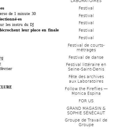
LABORATOIRES
Festival
·es
perso de 1 minute 30 
Festival
ectionné·es
Festival
ur les instru du DJ 
 décrochent leur place en finale
Festival
Festival
Festival de courts-
métrages 
Festival de danse
rg
s
Festival littéraire en 
février 
Seine-Saint-Denis
Fête des archives 
aux Laboratoires
CLURE 
Follow the Fireflies — 
Monica Espina
FOR US
GRAND MAGASIN & 
SOPHIE SÉNÉCAUT
Groupe de Travail de 
Groupe