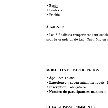
• 
Beeby
• 
Double Zulu
•
Prichia
À GAGNER
•
Les 3 finalistes remporteront un coachi
pour la grande finale Lab’ Open Mic en 
........................................................
MODALITÉS DE PARTICIPATION
• Âge
: dès 12 ans
• Expérience
: aucun miminum requis. D
• Inscription 
: obligatoire
• Nombre de participant·es maximum
ET ÇA SE PASSE COMMENT ? 